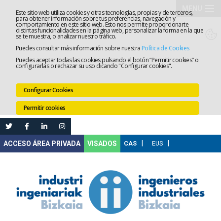
MENU
Este sitio web utiliza cookies y otras tecnologías, propias y de terceros,
para obtener información sobre tus preferencias, navegación y
comportamiento en este sitio web. Esto nos permite proporcionarte
El
distintas funcionalidades en la página web, personalizar la forma en la que
se te muestra, o analizar nuestro tráfico.
Puedes consultar más información sobre nuestra
Política de Cookies
Colegio
Tramitaci
Puedes aceptar todas las cookies pulsando el botón “Permitir cookies” o
configurarlas o rechazar su uso clicando "Configurar cookies".
Servicios
Configurar Cookies
Formació
Permitir cookies
Empleo
Mi
VISADOS
Área
Comunica
Ventanilla
Única