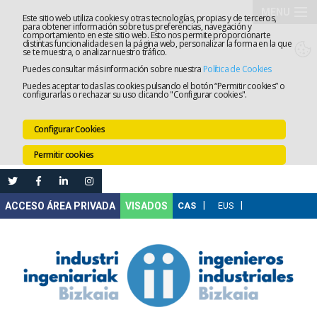
MENU
Este sitio web utiliza cookies y otras tecnologías, propias y de terceros,
para obtener información sobre tus preferencias, navegación y
comportamiento en este sitio web. Esto nos permite proporcionarte
El
distintas funcionalidades en la página web, personalizar la forma en la que
se te muestra, o analizar nuestro tráfico.
Puedes consultar más información sobre nuestra
Política de Cookies
Colegio
Tramitaci
Puedes aceptar todas las cookies pulsando el botón “Permitir cookies” o
configurarlas o rechazar su uso clicando "Configurar cookies".
Servicios
Configurar Cookies
Formació
Permitir cookies
Empleo
Mi
VISADOS
Área
Comunica
Ventanilla
Única