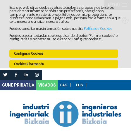
MENU
Este sitio web utiliza cookies y otras tecnologías, propias y de terceros,
para obtener información sobre tus preferencias, navegación y
comportamiento en este sitio web. Esto nos permite proporcionarte
Elkargoa
distintas funcionalidades en la página web, personalizar la forma en la que
se te muestra, o analizar nuestro tráfico.
Puedes consultar más información sobre nuestra
Política de Cookies
Izapidetz
Puedes aceptar todas las cookies pulsando el botón “Permitir cookies” o
configurarlas o rechazar su uso clicando "Configurar cookies".
Zerbitzua
Configurar Cookies
Prestakun
Cookieak baimendu
Lanaren
Ataria
Nire
VISADOS
Gunea
Komunika
Leihatila
bakarra