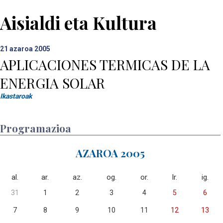
Aisialdi eta Kultura
21
azaroa 2005
APLICACIONES TERMICAS DE LA
ENERGIA SOLAR
Ikastaroak
Programazioa
AZAROA 2005
al.
ar.
az.
og.
or.
lr.
ig.
31
1
2
3
4
5
6
7
8
9
10
11
12
13