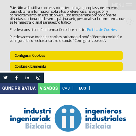
MENU
Este sitio web utiliza cookies y otras tecnologías, propias y de terceros,
para obtener información sobre tus preferencias, navegación y
comportamiento en este sitio web. Esto nos permite proporcionarte
Elkargoa
distintas funcionalidades en la página web, personalizar la forma en la que
se te muestra, o analizar nuestro tráfico.
Puedes consultar más información sobre nuestra
Política de Cookies
Izapidetz
Puedes aceptar todas las cookies pulsando el botón “Permitir cookies” o
configurarlas o rechazar su uso clicando "Configurar cookies".
Zerbitzua
Configurar Cookies
Prestakun
Cookieak baimendu
Lanaren
Ataria
Nire
VISADOS
Gunea
Komunika
Leihatila
bakarra