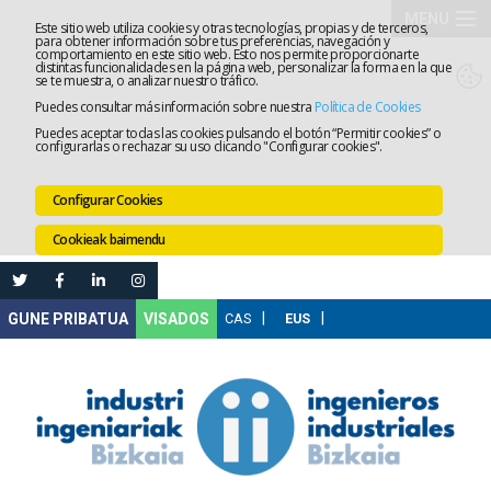
MENU
Este sitio web utiliza cookies y otras tecnologías, propias y de terceros,
para obtener información sobre tus preferencias, navegación y
comportamiento en este sitio web. Esto nos permite proporcionarte
Elkargoa
distintas funcionalidades en la página web, personalizar la forma en la que
se te muestra, o analizar nuestro tráfico.
Puedes consultar más información sobre nuestra
Política de Cookies
Izapidetz
Puedes aceptar todas las cookies pulsando el botón “Permitir cookies” o
configurarlas o rechazar su uso clicando "Configurar cookies".
Zerbitzua
Configurar Cookies
Prestakun
Cookieak baimendu
Lanaren
Ataria
Nire
VISADOS
Gunea
Komunika
Leihatila
bakarra