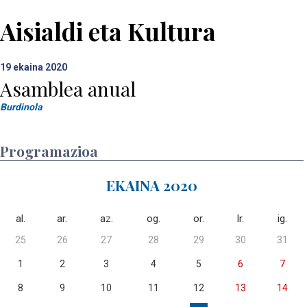
Aisialdi eta Kultura
19
ekaina 2020
Asamblea anual
Burdinola
Programazioa
EKAINA 2020
al.
ar.
az.
og.
or.
lr.
ig.
25
26
27
28
29
30
31
1
2
3
4
5
6
7
8
9
10
11
12
13
14