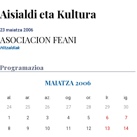
Aisialdi eta Kultura
23
maiatza 2006
ASOCIACION FEANI
Hitzaldiak
Programazioa
MAIATZA 2006
al.
ar.
az.
og.
or.
lr.
ig.
24
25
26
27
28
29
30
1
2
3
4
5
6
7
8
9
10
11
12
13
14