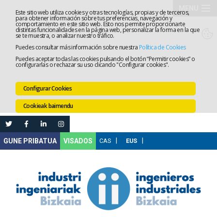
MENU
Este sitio web utiliza cookies y otras tecnologías, propias y de terceros,
para obtener información sobre tus preferencias, navegación y
comportamiento en este sitio web. Esto nos permite proporcionarte
Elkargoa
distintas funcionalidades en la página web, personalizar la forma en la que
se te muestra, o analizar nuestro tráfico.
Puedes consultar más información sobre nuestra
Política de Cookies
Izapidetz
Puedes aceptar todas las cookies pulsando el botón “Permitir cookies” o
configurarlas o rechazar su uso clicando "Configurar cookies".
Zerbitzua
Configurar Cookies
Prestakun
Cookieak baimendu
Lanaren
Ataria
Nire
VISADOS
Gunea
Komunika
Leihatila
bakarra