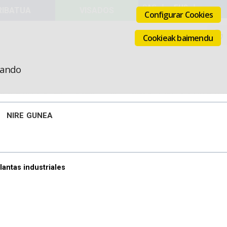
VISADOS
Configurar Cookies
Cookieak baimendu
icando
NIRE GUNEA
lantas industriales