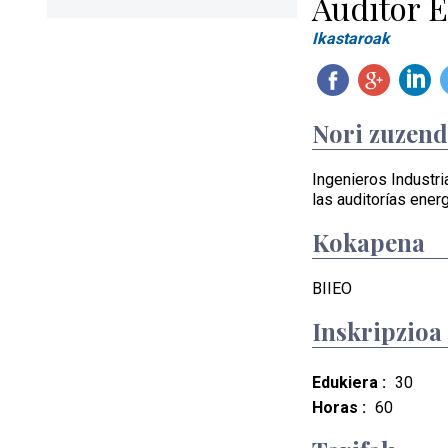
Auditor E
Ikastaroak
Nori zuzen
Ingenieros Industri
las auditorías energ
Kokapena
BIIEO
Inskripzioa
Edukiera :
30
Horas :
60