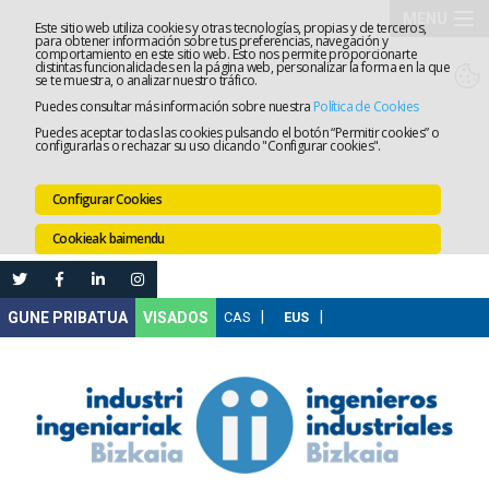
MENU
Este sitio web utiliza cookies y otras tecnologías, propias y de terceros,
para obtener información sobre tus preferencias, navegación y
comportamiento en este sitio web. Esto nos permite proporcionarte
Elkargoa
distintas funcionalidades en la página web, personalizar la forma en la que
se te muestra, o analizar nuestro tráfico.
Puedes consultar más información sobre nuestra
Política de Cookies
Izapidetz
Puedes aceptar todas las cookies pulsando el botón “Permitir cookies” o
configurarlas o rechazar su uso clicando "Configurar cookies".
Zerbitzua
Configurar Cookies
Prestakun
Cookieak baimendu
Lanaren
Ataria
Nire
VISADOS
Gunea
Komunika
Leihatila
bakarra