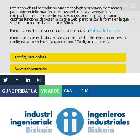
MENU
Este sitio web utiliza cookies y otras tecnologías, propias y de terceros,
para obtener información sobre tus preferencias, navegación y
comportamiento en este sitio web. Esto nos permite proporcionarte
Elkargoa
distintas funcionalidades en la página web, personalizar la forma en la que
se te muestra, o analizar nuestro tráfico.
Puedes consultar más información sobre nuestra
Política de Cookies
Izapidetz
Puedes aceptar todas las cookies pulsando el botón “Permitir cookies” o
configurarlas o rechazar su uso clicando "Configurar cookies".
Zerbitzua
Configurar Cookies
Prestakun
Cookieak baimendu
Lanaren
Ataria
Nire
VISADOS
Gunea
Komunika
Leihatila
bakarra