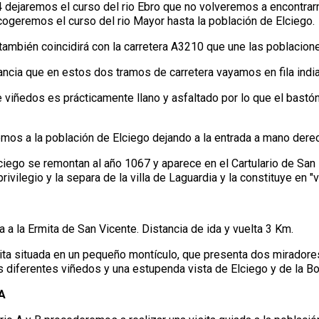
4 dejaremos el curso del rio Ebro que no volveremos a encontrar
ogeremos el curso del rio Mayor hasta la población de Elciego.
 también coincidirá con la carretera A3210 que une las poblacion
ncia que en estos dos tramos de carretera vayamos en fila india
e viñedos es prácticamente llano y asfaltado por lo que el bastó
emos a la población de Elciego dejando a la entrada a mano der
iego se remontan al año 1067 y aparece en el Cartulario de San M
privilegio y la separa de la villa de Laguardia y la constituye en "v
a a la Ermita de San Vicente. Distancia de ida y vuelta 3 Km.
mita situada en un pequeño montículo, que presenta dos miradore
s diferentes viñedos y una estupenda vista de Elciego y de la B
A