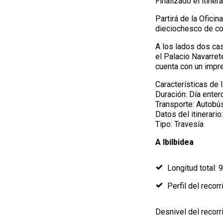
Finalizado el itiner
Partirá de la Ofici
dieciochesco de con
A los lados dos cas
el Palacio Navarre
cuenta con un impre
Características de 
Duración: Día enter
Transporte: Autobú
Datos del itinerario:
Tipo: Travesía
A Ibilbidea
Longitud total: 
Perfil del recorr
Desnivel del recorr