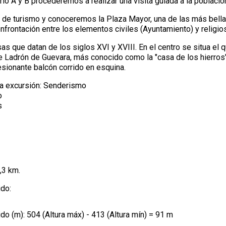
ario A y B procederemos a realizar una visita guiada a la població
na de turismo y conoceremos la Plaza Mayor, una de las más bella
frontación entre los elementos civiles (Ayuntamiento) y religioso
as que datan de los siglos XVI y XVIII. En el centro se situa el 
te Ladrón de Guevara, más conocido como la "casa de los hierros
sionante balcón corrido en esquina.
la excursión: Senderismo
o
s
9,3 km.
ido:
ido (m): 504 (Altura máx) - 413 (Altura mín) = 91 m