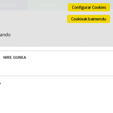
VISADOS
Configurar Cookies
Cookieak baimendu
icando
NIRE GUNEA
o