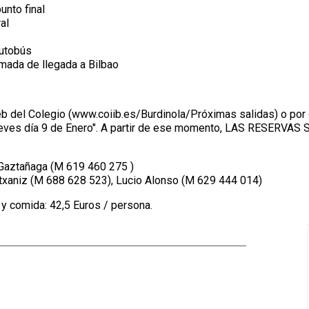
unto final
ral
autobús
imada de llegada a Bilbao
 del Colegio (www.coiib.es/Burdinola/Próximas salidas) o por c
jueves día 9 de Enero". A partir de ese momento, LAS RESERVA
 Gaztañaga (M 619 460 275 )
txaniz (M 688 628 523), Lucio Alonso (M 629 444 014)
y comida: 42,5 Euros / persona.