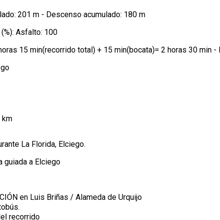
ado: 201 m - Descenso acumulado: 180 m
(%): Asfalto: 100
horas 15 min(recorrido total) + 15 min(bocata)= 2 horas 30 min -
ego
3 km
rante La Florida, Elciego.
ta guiada a Elciego
IÓN en Luis Briñas / Alameda de Urquijo
tobús.
el recorrido