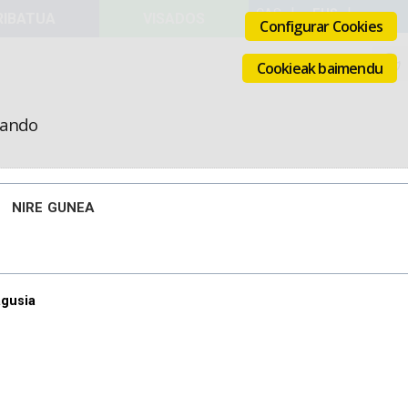
VISADOS
Configurar Cookies
Cookieak baimendu
icando
NIRE GUNEA
agusia