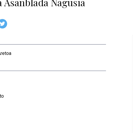
a Asanblada Nagusia
Aretoa
to