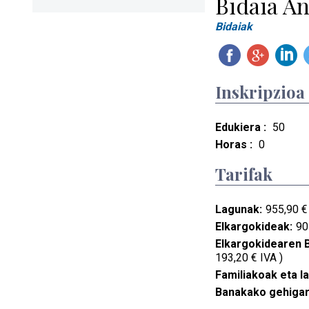
Bidaia An
Bidaiak
Inskripzioa
Edukiera :
50
Horas :
0
Tarifak
Lagunak:
955,90 € 
Elkargokideak:
90
Elkargokidearen 
193,20 € IVA )
Familiakoak eta l
Banakako gehigar