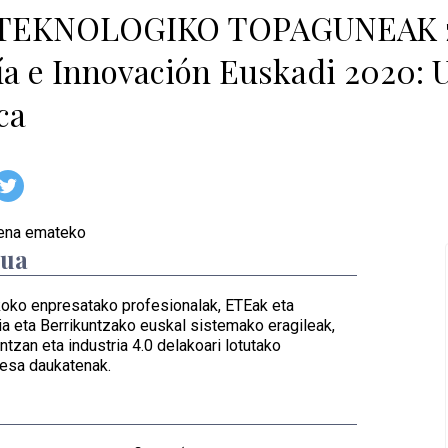
TEKNOLOGIKO TOPAGUNEAK zikl
a e Innovación Euskadi 2020: U
ca
izena emateko
dua
koko enpresatako profesionalak, ETEak eta
a eta Berrikuntzako euskal sistemako eragileak,
ntzan eta industria 4.0 delakoari lotutako
resa daukatenak.