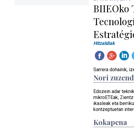
BIIEOko 
Tecnologí
Estratégi
Hitzaldiak
Sarrera dohainik, 
Nori zuzen
Edozein adar tekni
mikroETEak, Zientzi
ikasleak eta berriku
kontzeptuetan inte
Kokapena