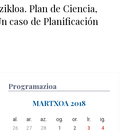
oa. Plan de Ciencia,
n caso de Planificación
Programazioa
MARTXOA 2018
al.
ar.
az.
og.
or.
lr.
ig.
26
27
28
1
2
3
4