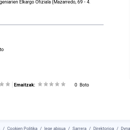
geniarien Elkargo Ofiziala (Mazarredo, 69 - 4.
to
Emaitzak:
0
Boto
a
Cookien Politika
lege abisua
Sarrera
Direktorioa
Dyn