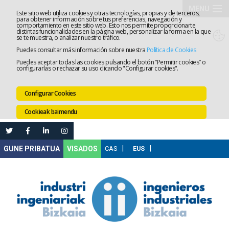
MENU
Este sitio web utiliza cookies y otras tecnologías, propias y de terceros,
para obtener información sobre tus preferencias, navegación y
comportamiento en este sitio web. Esto nos permite proporcionarte
Elkargoa
distintas funcionalidades en la página web, personalizar la forma en la que
se te muestra, o analizar nuestro tráfico.
Puedes consultar más información sobre nuestra
Política de Cookies
Izapidetz
Puedes aceptar todas las cookies pulsando el botón “Permitir cookies” o
configurarlas o rechazar su uso clicando "Configurar cookies".
Zerbitzua
Configurar Cookies
Prestakun
Cookieak baimendu
Lanaren
Ataria
Nire
VISADOS
Gunea
Komunika
Leihatila
bakarra