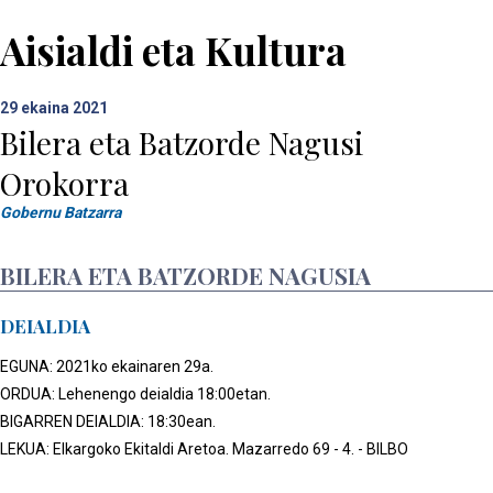
Aisialdi eta Kultura
29
ekaina 2021
Bilera eta Batzorde Nagusi
Orokorra
Gobernu Batzarra
BILERA ETA BATZORDE NAGUSIA
DEIALDIA
EGUNA: 2021ko ekainaren 29a.
ORDUA: Lehenengo deialdia 18:00etan.
BIGARREN DEIALDIA: 18:30ean.
LEKUA: Elkargoko Ekitaldi Aretoa. Mazarredo 69 - 4. - BILBO