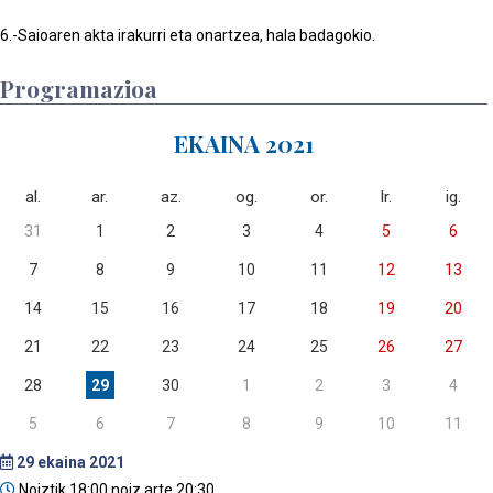
6.-Saioaren akta irakurri eta onartzea, hala badagokio.
Programazioa
EKAINA 2021
al.
ar.
az.
og.
or.
lr.
ig.
31
1
2
3
4
5
6
7
8
9
10
11
12
13
14
15
16
17
18
19
20
21
22
23
24
25
26
27
28
29
30
1
2
3
4
5
6
7
8
9
10
11
29
ekaina 2021
Noiztik 18:00 noiz arte 20:30