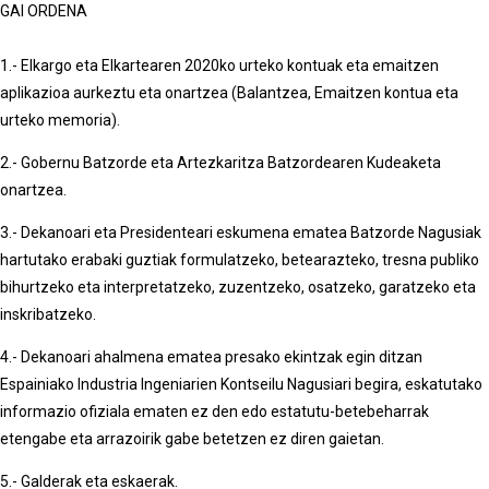
GAI ORDENA
1.- Elkargo eta Elkartearen 2020ko urteko kontuak eta emaitzen
aplikazioa aurkeztu eta onartzea (Balantzea, Emaitzen kontua eta
urteko memoria).
2.- Gobernu Batzorde eta Artezkaritza Batzordearen Kudeaketa
onartzea.
3.- Dekanoari eta Presidenteari eskumena ematea Batzorde Nagusiak
hartutako erabaki guztiak formulatzeko, betearazteko, tresna publiko
bihurtzeko eta interpretatzeko, zuzentzeko, osatzeko, garatzeko eta
inskribatzeko.
4.- Dekanoari ahalmena ematea presako ekintzak egin ditzan
Espainiako Industria Ingeniarien Kontseilu Nagusiari begira, eskatutako
informazio ofiziala ematen ez den edo estatutu-betebeharrak
etengabe eta arrazoirik gabe betetzen ez diren gaietan.
5.- Galderak eta eskaerak.