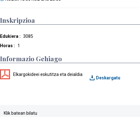
Inskripzioa
Edukiera :
3085
Horas :
1
Informazio Gehiago
Elkargokideei eskutitza eta deialdia
Klik batean bilatu