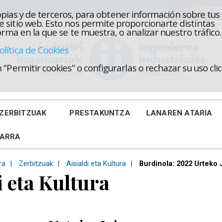
propias y de terceros, para obtener información sobre tus
 sitio web. Esto nos permite proporcionarte distintas
rma en la que se te muestra, o analizar nuestro tráfico.
olítica de Cookies
“Permitir cookies” o configurarlas o rechazar su uso cl
ZERBITZUAK
PRESTAKUNTZA
LANAREN ATARIA
KARRA
ra
Zerbitzuak
Aisialdi eta Kultura
Burdinola: 2022 Urteko 
i eta Kultura