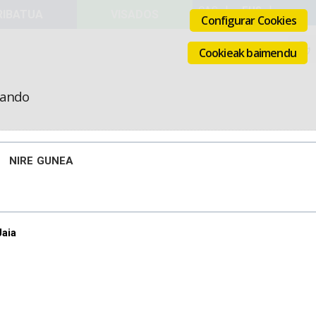
VISADOS
Configurar Cookies
Cookieak baimendu
icando
NIRE GUNEA
Jaia