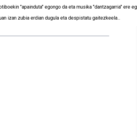
tiboekin "apainduta" egongo da eta musika "dantzagarria" ere e
uan izan zubia erdian dugula eta despistatu gaitezkeela...