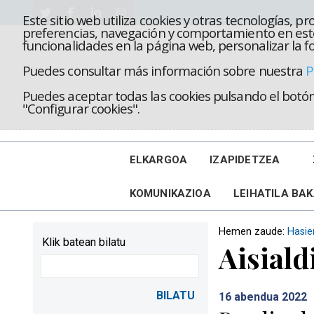
Este sitio web utiliza cookies y otras tecnologías, 
preferencias, navegación y comportamiento en este
funcionalidades en la página web, personalizar la fo
Puedes consultar más información sobre nuestra
P
Puedes aceptar todas las cookies pulsando el botón 
"Configurar cookies".
ELKARGOA
IZAPIDETZEA
KOMUNIKAZIOA
LEIHATILA BA
Hemen zaude:
Hasie
Klik batean bilatu
Aisiald
16
abendua 2022