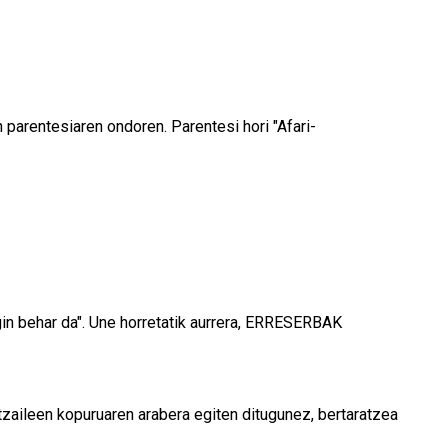
parentesiaren ondoren. Parentesi hori "Afari-
in behar da". Une horretatik aurrera, ERRESERBAK
rtzaileen kopuruaren arabera egiten ditugunez, bertaratzea