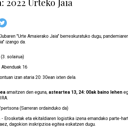
: 2022 Urteko Jaia
Klubaren "Urte Amaierako Jaia" berreskuratuko dugu, pandemiaren 
a" izango da.
(3. solairua)
a, Abenduak 16
ontuan izan ataria 20: 30ean ixten dela.
pea
amaitzen den eguna,
asteartea 13, 24: 00ak baino lehen
eg
IRA.
/pertsona (Sarreran ordainduko da)
a - Erosketak eta ekitaldiaren logistika izena emandako parte-ha
itaez, dagokion inskripzioa egitea eskatzen dugu.