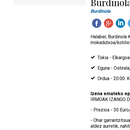
Burdinola
Burdinola
Halaber, Burdinola 
mokadutxoa/kotilioi
Tokia - Elkargoa 
Eguna - Ostiral
Ordua - 20:00. K
Izena emateko e
IRMOAK IZANGO D
- Prezioa - 30 Euro
- Ohar garrantzitsu
aldez aurretik, nah