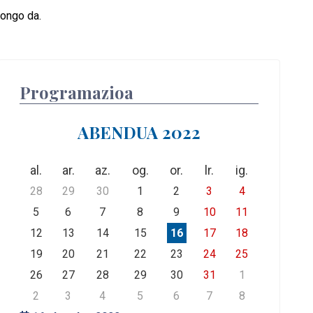
gongo da.
Programazioa
ABENDUA 2022
al.
ar.
az.
og.
or.
lr.
ig.
28
29
30
1
2
3
4
5
6
7
8
9
10
11
12
13
14
15
16
17
18
19
20
21
22
23
24
25
26
27
28
29
30
31
1
2
3
4
5
6
7
8