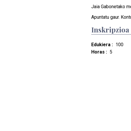
Jaia Gabonetako mo
Apuntatu gaur. Kont
Inskripzioa
Edukiera :
100
Horas :
5