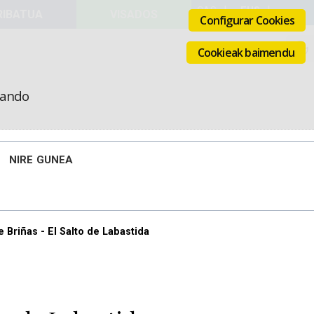
VISADOS
Configurar Cookies
Cookieak baimendu
icando
NIRE GUNEA
 Briñas - El Salto de Labastida