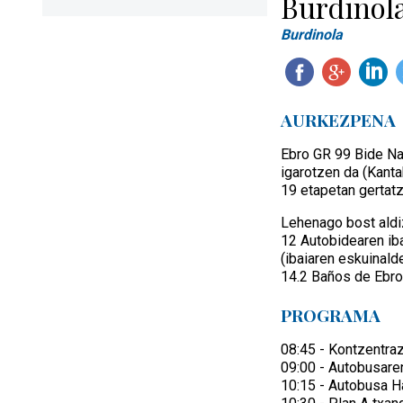
Burdinola
Burdinola
AURKEZPENA
Ebro GR 99 Bide Nat
igarotzen da (Kantab
19 etapetan gertat
Lehenago bost aldi
12 Autobidearen ib
(ibaiaren eskuinald
14.2 Baños de Ebro 
PROGRAMA
08:45 - Kontzentra
09:00 - Autobusaren
10:15 - Autobusa Ha