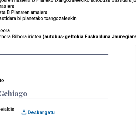
ngoaren hasiera. B Planeko txangozaleekiko autobusa Bastidara j
hasiera
eta B Planaren amaiera
astidara bi planetako txangozaleekin
teera
ehera Bilbora iristea
(autobus-geltokia Euskalduna Jauregiar
to
 Gehiago
eialdia