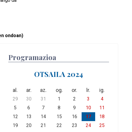
oango da
en ondoan)
Programazioa
OTSAILA 2024
al.
ar.
az.
og.
or.
lr.
ig.
29
30
31
1
2
3
4
5
6
7
8
9
10
11
12
13
14
15
16
17
18
19
20
21
22
23
24
25