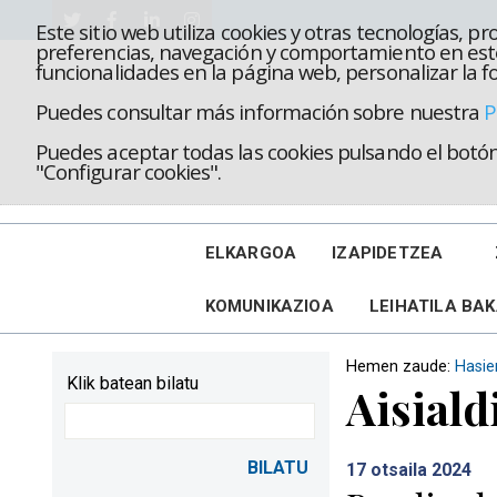
Este sitio web utiliza cookies y otras tecnologías, 
preferencias, navegación y comportamiento en este
funcionalidades en la página web, personalizar la fo
Puedes consultar más información sobre nuestra
P
Puedes aceptar todas las cookies pulsando el botón 
"Configurar cookies".
ELKARGOA
IZAPIDETZEA
KOMUNIKAZIOA
LEIHATILA BA
Hemen zaude:
Hasie
Klik batean bilatu
Aisiald
17
otsaila 2024