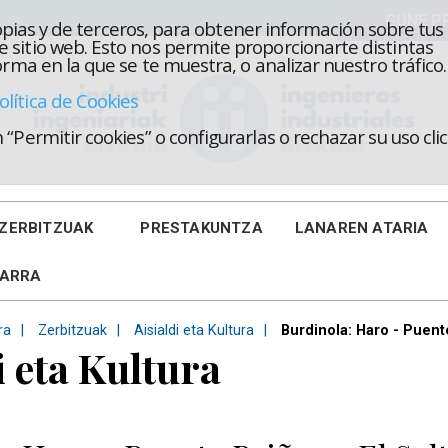
propias y de terceros, para obtener información sobre tus
 sitio web. Esto nos permite proporcionarte distintas
rma en la que se te muestra, o analizar nuestro tráfico.
olítica de Cookies
“Permitir cookies” o configurarlas o rechazar su uso cl
ZERBITZUAK
PRESTAKUNTZA
LANAREN ATARIA
KARRA
ra
Zerbitzuak
Aisialdi eta Kultura
Burdinola: Haro - Puente
i eta Kultura