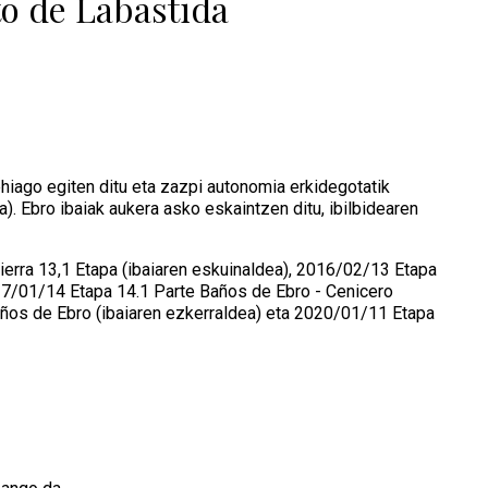
to de Labastida
hiago egiten ditu eta zazpi autonomia erkidegotatik
a). Ebro ibaiak aukera asko eskaintzen ditu, ibilbidearen
erra 13,1 Etapa (ibaiaren eskuinaldea), 2016/02/13 Etapa
017/01/14 Etapa 14.1 Parte Baños de Ebro - Cenicero
Baños de Ebro (ibaiaren ezkerraldea) eta 2020/01/11 Etapa