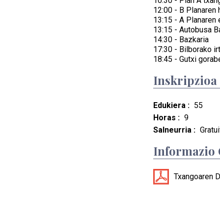
10:30 - Plan A txa
12:00 - B Planaren 
13:15 - A Planaren 
13:15 - Autobusa B
14:30 - Bazkaria
17:30 - Bilborako ir
18:45 - Gutxi gorab
Inskripzioa
Edukiera :
55
Horas :
9
Salneurria :
Gratui
Informazio
Txangoaren D