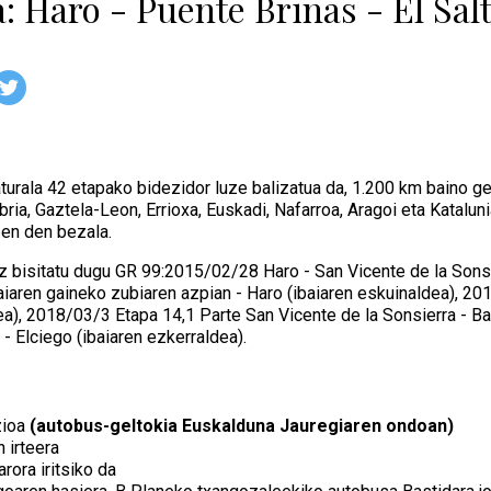
: Haro - Puente Briñas - El Sal
urala 42 etapako bidezidor luze balizatua da, 1.200 km baino ge
ria, Gaztela-Leon, Errioxa, Euskadi, Nafarroa, Aragoi eta Kataluni
zen den bezala.
z bisitatu dugu GR 99:2015/02/28 Haro - San Vicente de la Sonsi
aiaren gaineko zubiaren azpian - Haro (ibaiaren eskuinaldea), 2
ea), 2018/03/3 Etapa 14,1 Parte San Vicente de la Sonsierra - 
- Elciego (ibaiaren ezkerraldea).
zioa
(autobus-geltokia Euskalduna Jauregiaren ondoan)
 irteera
rora iritsiko da