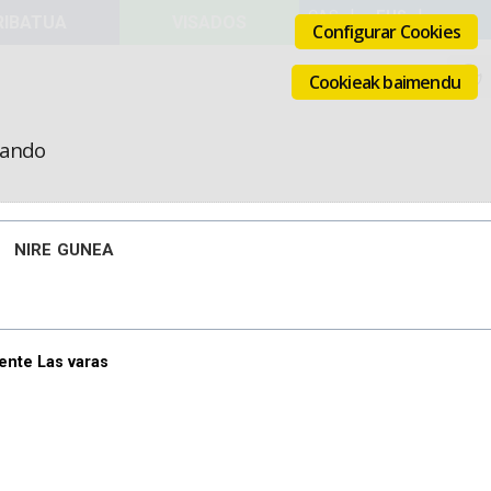
VISADOS
Configurar Cookies
Cookieak baimendu
icando
NIRE GUNEA
ente Las varas