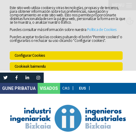
MENU
Este sitio web utiliza cookies y otras tecnologías, propias y de terceros,
para obtener información sobre tus preferencias, navegación y
comportamiento en este sitio web. Esto nos permite proporcionarte
Elkargoa
distintas funcionalidades en la página web, personalizar la forma en la que
se te muestra, o analizar nuestro tráfico.
Puedes consultar más información sobre nuestra
Política de Cookies
Izapidetz
Puedes aceptar todas las cookies pulsando el botón “Permitir cookies” o
configurarlas o rechazar su uso clicando "Configurar cookies".
Zerbitzua
Configurar Cookies
Prestakun
Cookieak baimendu
Lanaren
Ataria
Nire
VISADOS
Gunea
Komunika
Leihatila
bakarra