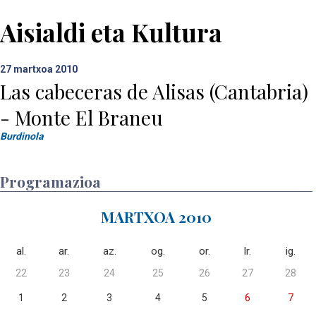
Aisialdi eta Kultura
27
martxoa 2010
Las cabeceras de Alisas (Cantabria)
- Monte El Braneu
Burdinola
Programazioa
MARTXOA 2010
al.
ar.
az.
og.
or.
lr.
ig.
22
23
24
25
26
27
28
1
2
3
4
5
6
7