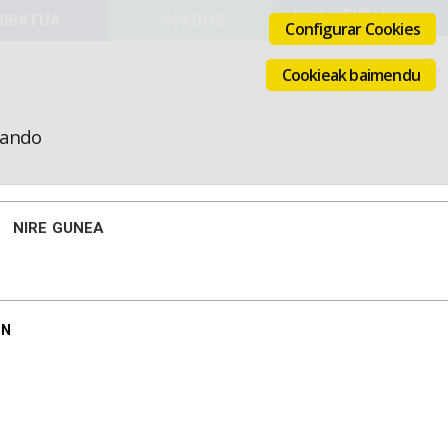
VISADOS
Configurar Cookies
Cookieak baimendu
icando
NIRE GUNEA
ON