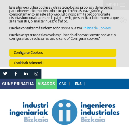
MENU
Este sitio web utiliza cookies y otras tecnologías, propias y de terceros,
para obtener información sobre tus preferencias, navegación y
comportamiento en este sitio web. Esto nos permite proporcionarte
Elkargoa
distintas funcionalidades en la página web, personalizar la forma en la que
se te muestra, o analizar nuestro tráfico.
Puedes consultar más información sobre nuestra
Política de Cookies
Izapidetz
Puedes aceptar todas las cookies pulsando el botón “Permitir cookies” o
configurarlas o rechazar su uso clicando "Configurar cookies".
Zerbitzua
Configurar Cookies
Prestakun
Cookieak baimendu
Lanaren
Ataria
Nire
VISADOS
Gunea
Komunika
Leihatila
bakarra