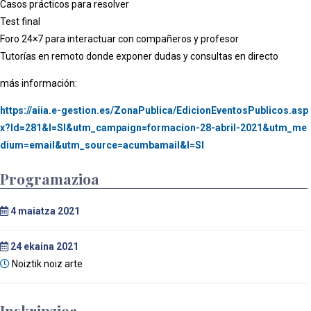
Casos prácticos para resolver
Test final
Foro 24×7 para interactuar con compañeros y profesor
Tutorías en remoto donde exponer dudas y consultas en directo
más información:
https://aiia.e-gestion.es/ZonaPublica/EdicionEventosPublicos.asp
x?Id=281&I=SI&utm_campaign=formacion-28-abril-2021&utm_me
dium=email&utm_source=acumbamail&I=SI
Programazioa
4
maiatza 2021
24
ekaina 2021
Noiztik noiz arte
Inskripzioa