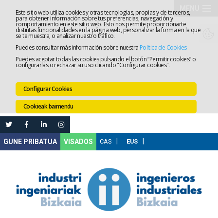
MENU
Este sitio web utiliza cookies y otras tecnologías, propias y de terceros,
para obtener información sobre tus preferencias, navegación y
comportamiento en este sitio web. Esto nos permite proporcionarte
Elkargoa
distintas funcionalidades en la página web, personalizar la forma en la que
se te muestra, o analizar nuestro tráfico.
Puedes consultar más información sobre nuestra
Política de Cookies
Izapidetz
Puedes aceptar todas las cookies pulsando el botón “Permitir cookies” o
configurarlas o rechazar su uso clicando "Configurar cookies".
Zerbitzua
Configurar Cookies
Prestakun
Cookieak baimendu
Lanaren
Ataria
Nire
VISADOS
Gunea
Komunika
Leihatila
bakarra