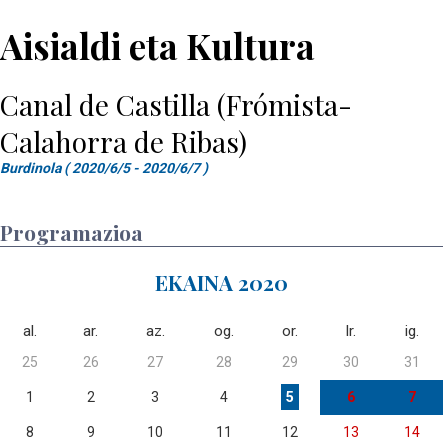
Aisialdi eta Kultura
Canal de Castilla (Frómista-
Calahorra de Ribas)
Burdinola ( 2020/6/5 - 2020/6/7 )
Programazioa
EKAINA 2020
al.
ar.
az.
og.
or.
lr.
ig.
25
26
27
28
29
30
31
1
2
3
4
5
6
7
8
9
10
11
12
13
14