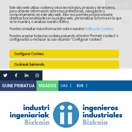
MENU
Este sitio web utiliza cookies y otras tecnologías, propias y de terceros,
para obtener información sobre tus preferencias, navegación y
comportamiento en este sitio web. Esto nos permite proporcionarte
Elkargoa
distintas funcionalidades en la página web, personalizar la forma en la que
se te muestra, o analizar nuestro tráfico.
Puedes consultar más información sobre nuestra
Política de Cookies
Izapidetz
Puedes aceptar todas las cookies pulsando el botón “Permitir cookies” o
configurarlas o rechazar su uso clicando "Configurar cookies".
Zerbitzua
Configurar Cookies
Prestakun
Cookieak baimendu
Lanaren
Ataria
Nire
VISADOS
Gunea
Komunika
Leihatila
bakarra