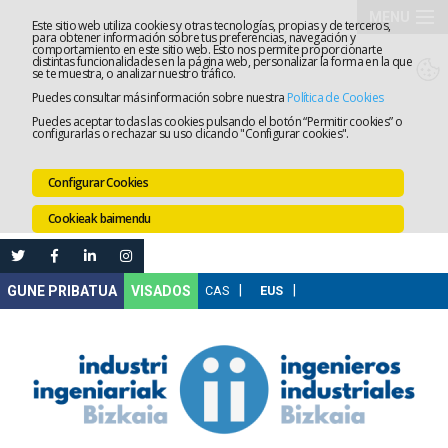
MENU
Este sitio web utiliza cookies y otras tecnologías, propias y de terceros,
para obtener información sobre tus preferencias, navegación y
comportamiento en este sitio web. Esto nos permite proporcionarte
Elkargoa
distintas funcionalidades en la página web, personalizar la forma en la que
se te muestra, o analizar nuestro tráfico.
Puedes consultar más información sobre nuestra
Política de Cookies
Izapidetz
Puedes aceptar todas las cookies pulsando el botón “Permitir cookies” o
configurarlas o rechazar su uso clicando "Configurar cookies".
Zerbitzua
Configurar Cookies
Prestakun
Cookieak baimendu
Lanaren
Ataria
Nire
VISADOS
Gunea
Komunika
Leihatila
bakarra