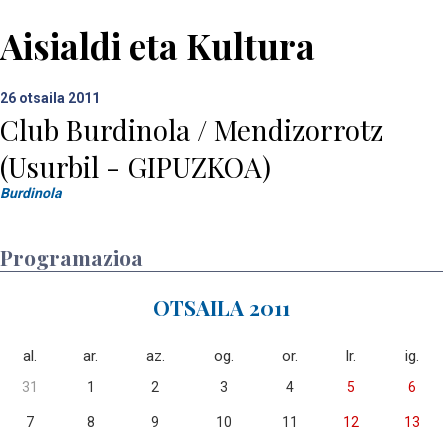
Aisialdi eta Kultura
26
otsaila 2011
Club Burdinola / Mendizorrotz
(Usurbil - GIPUZKOA)
Burdinola
Programazioa
OTSAILA 2011
al.
ar.
az.
og.
or.
lr.
ig.
31
1
2
3
4
5
6
7
8
9
10
11
12
13