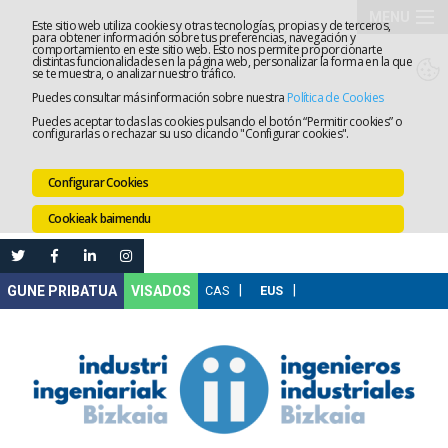
MENU
Este sitio web utiliza cookies y otras tecnologías, propias y de terceros,
para obtener información sobre tus preferencias, navegación y
comportamiento en este sitio web. Esto nos permite proporcionarte
Elkargoa
distintas funcionalidades en la página web, personalizar la forma en la que
se te muestra, o analizar nuestro tráfico.
Puedes consultar más información sobre nuestra
Política de Cookies
Izapidetz
Puedes aceptar todas las cookies pulsando el botón “Permitir cookies” o
configurarlas o rechazar su uso clicando "Configurar cookies".
Zerbitzua
Configurar Cookies
Prestakun
Cookieak baimendu
Lanaren
Ataria
Nire
VISADOS
Gunea
Komunika
Leihatila
bakarra