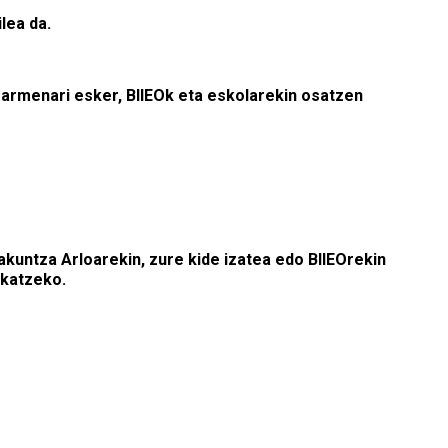
lea da.
zarmenari esker, BIIEOk eta eskolarekin osatzen
kuntza Arloarekin, zure kide izatea edo BIIEOrekin
ikatzeko.