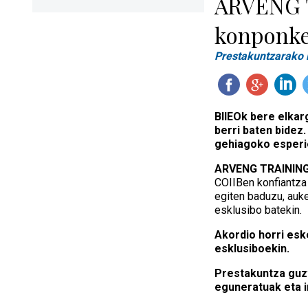
ARVENG T
konponke
Prestakuntzarako l
BIIEOk bere elkar
berri baten bidez
gehiagoko esperi
ARVENG TRAININ
COIIBen konfiantza 
egiten baduzu, auke
esklusibo batekin.
Akordio horri esk
esklusiboekin.
Prestakuntza guzt
eguneratuak eta i