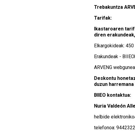
Trebakuntza ARVEN
Tarifak:
Ikastaroaren tari
diren erakundeak,
Elkargokideak: 450
Erakundeak - BIIEO
ARVENG webguneare
Deskontu honetaz 
duzun harremana e
BIIEO kontaktua:
Nuria Valdeón All
helbide elektroniko
telefonoa: 944232