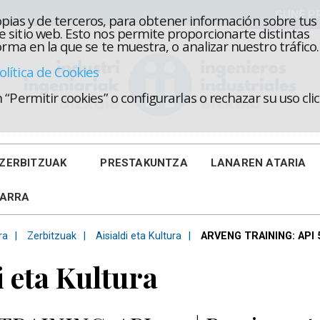
propias y de terceros, para obtener información sobre tus
 sitio web. Esto nos permite proporcionarte distintas
rma en la que se te muestra, o analizar nuestro tráfico.
olítica de Cookies
“Permitir cookies” o configurarlas o rechazar su uso cl
ZERBITZUAK
PRESTAKUNTZA
LANAREN ATARIA
KARRA
ra
Zerbitzuak
Aisialdi eta Kultura
ARVENG TRAINING: API 5
i eta Kultura