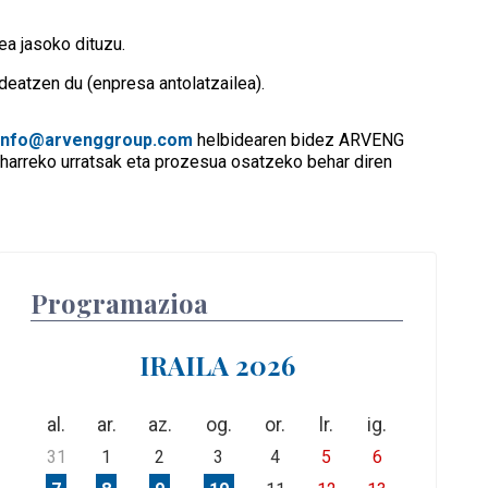
ea jasoko dituzu.
eatzen du (enpresa antolatzailea).
info@arvenggroup.com
helbidearen bidez ARVENG
eharreko urratsak eta prozesua osatzeko behar diren
Programazioa
IRAILA 2026
al.
ar.
az.
og.
or.
lr.
ig.
31
1
2
3
4
5
6