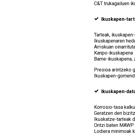
C&T trukagailuen i
Ikuskapen-tar
Tarteak, ikuskapen
Ikuskapenaren hed
Arriskuan oinarritu
Kanpo-ikuskapena
Barne-ikuskapena, 
Presioa arintzeko g
Ikuskapen-gomendi
Ikuskapen-dat
Korrosio-tasa kalk
Geratzen den bizit
Ikuskatze-tarteak d
Ontzi baten MAWP 
Lodiera minimoak k