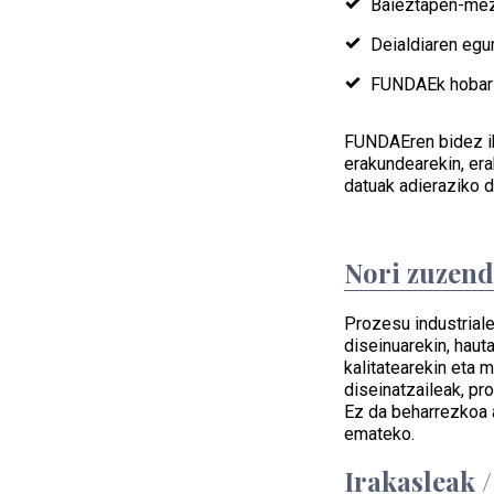
Baieztapen-mez
Deialdiaren egu
FUNDAEk hobaria
FUNDAEren bidez ik
erakundearekin, era
datuak adieraziko d
Nori zuzen
Prozesu industriale
diseinuarekin, haut
kalitatearekin eta m
diseinatzaileak, pro
Ez da beharrezkoa 
emateko.
Irakasleak 