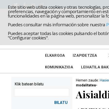
Este sitio web utiliza cookies y otras tecnologías, 
preferencias, navegación y comportamiento en este
funcionalidades en la página web, personalizar la fo
Puedes consultar más información sobre nuestra
P
Puedes aceptar todas las cookies pulsando el botón 
"Configurar cookies".
ELKARGOA
IZAPIDETZEA
KOMUNIKAZIOA
LEIHATILA BA
Hemen zaude:
Hasie
Klik batean bilatu
modalitatea-
Aisiald