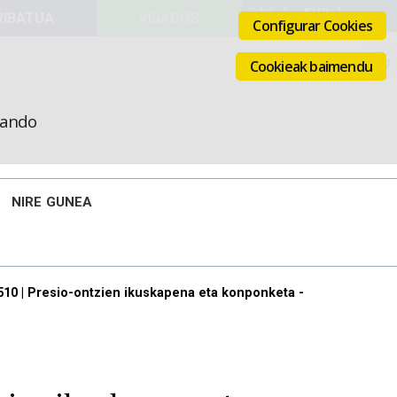
VISADOS
Configurar Cookies
Cookieak baimendu
icando
NIRE GUNEA
10 | Presio-ontzien ikuskapena eta konponketa -