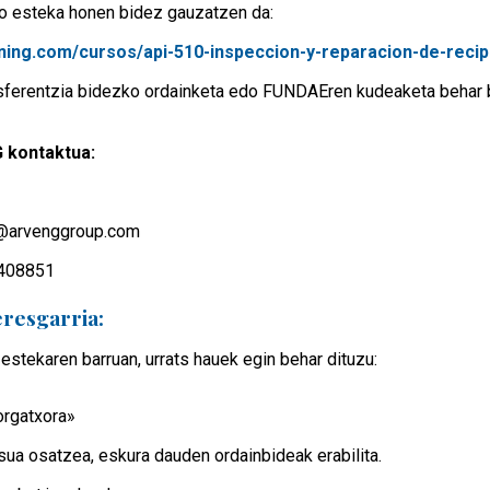
o esteka honen bidez gauzatzen da:
ining.com/cursos/api-510-inspeccion-y-reparacion-de-recip
nsferentzia bidezko ordainketa edo FUNDAEren kudeaketa behar
 kontaktua:
z@arvenggroup.com
3408851
eresgarria:
estekaren barruan, urrats hauek egin behar dituzu:
orgatxora»
ua osatzea, eskura dauden ordainbideak erabilita.