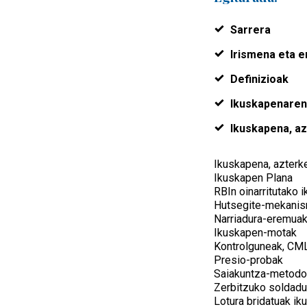
Sarrera
Irismena eta e
Definizioak
Ikuskapenaren
Ikuskapena, az
Ikuskapena, azterk
Ikuskapen Plana
RBIn oinarritutako 
Hutsegite-mekani
Narriadura-eremua
Ikuskapen-motak
Kontrolguneak, CM
Presio-probak
Saiakuntza-metodo
Zerbitzuko soldadu
Lotura bridatuak i