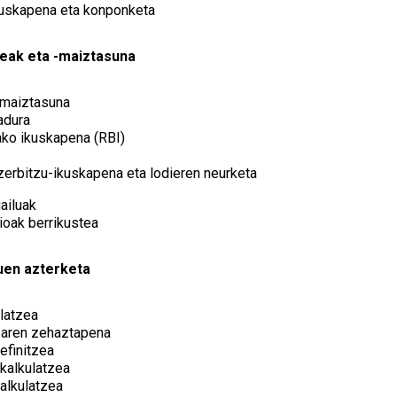
kuskapena eta konponketa
teak eta -maiztasuna
-maiztasuna
adura
tako ikuskapena (RBI)
zerbitzu-ikuskapena eta lodieren neurketa
ailuak
oak berrikustea
uen azterketa
ulatzea
zaren zehaztapena
efinitzea
kalkulatzea
alkulatzea