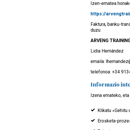
Izen-ematea honak
https://arvengtra
Faktura, banku-tra
duzu
ARVENG TRAINING
Lidia Hernández
emaila: lhernande
telefonoa: +34 91
Informazio int
Izena emateko, eta 
Klikatu «Gehitu 
Erosketa-prozes