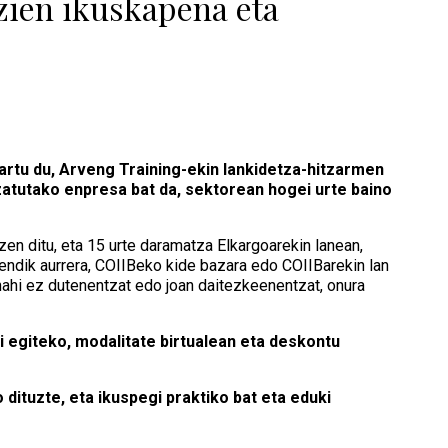
zien ikuskapena eta
tu du, Arveng Training-ekin lankidetza-hitzarmen
izatutako enpresa bat da, sektorean hogei urte baino
en ditu, eta 15 urte daramatza Elkargoarekin lanean,
mendik aurrera, COIIBeko kide bazara edo COIIBarekin lan
nahi ez dutenentzat edo joan daitezkeenentzat, onura
i egiteko, modalitate birtualean eta deskontu
ituzte, eta ikuspegi praktiko bat eta eduki