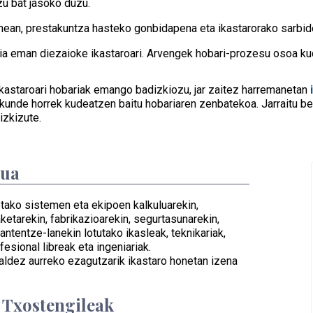
u bat jasoko duzu.
nean, prestakuntza hasteko gonbidapena eta ikastarorako sarbid
 eman diezaioke ikastaroari. Arvengek hobari-prozesu osoa kud
astaroari hobariak emango badizkiozu, jar zaitez harremanetan
kunde horrek kudeatzen baitu hobariaren zenbatekoa. Jarraitu b
izkizute.
dua
tako sistemen eta ekipoen kalkuluarekin,
aketarekin, fabrikazioarekin, segurtasunarekin,
antentze-lanekin lotutako ikasleak, teknikariak,
fesional libreak eta ingeniariak.
aldez aurreko ezagutzarik ikastaro honetan izena
/ Txostengileak