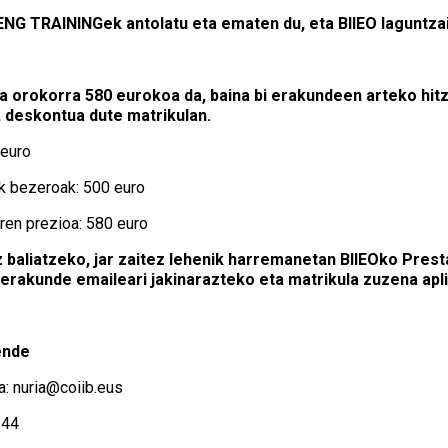
G TRAININGek antolatu eta ematen du, eta BIIEO laguntzai
fa orokorra 580 eurokoa da, baina bi erakundeen arteko hit
 deskontua dute matrikulan.
 euro
k bezeroak: 500 euro
n prezioa: 580 euro
baliatzeko, jar zaitez lehenik harremanetan BIIEOko Presta
rakunde emaileari jakinarazteko eta matrikula zuzena apl
ende
a: nuria@coiib.eus
244