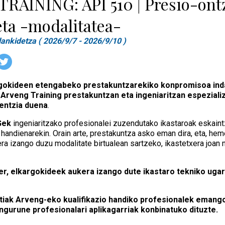
RAINING: API 510 | Presio-ont
ta -modalitatea-
ankidetza ( 2026/9/7 - 2026/9/10 )
gokideen etengabeko prestakuntzarekiko konpromisoa indar
. Arveng Training prestakuntzan eta ingeniaritzan espezial
entzia duena
.
Gek
ingeniaritzako profesionalei zuzendutako ikastaroak eskaintz
handienarekin. Orain arte, prestakuntza asko eman dira, eta, he
ra izango duzu modalitate birtualean sartzeko, ikastetxera joan 
er, elkargokideek aukera izango dute ikastaro tekniko ugar
iak Arveng-eko kualifikazio handiko profesionalek emango d
ngurune profesionalari aplikagarriak konbinatuko dituzte.