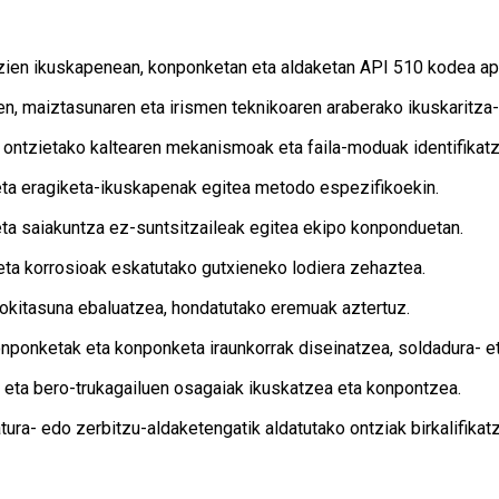
ien ikuskapenean, konponketan eta aldaketan API 510 kodea apl
een, maiztasunaren eta irismen teknikoaren araberako ikuskaritza
ontzietako kaltearen mekanismoak eta faila-moduak identifikatz
eta eragiketa-ikuskapenak egitea metodo espezifikoekin.
ta saiakuntza ez-suntsitzaileak egitea ekipo konponduetan.
eta korrosioak eskatutako gutxieneko lodiera zehaztea.
okitasuna ebaluatzea, hondatutako eremuak aztertuz.
onponketak eta konponketa iraunkorrak diseinatzea, soldadura- et
k eta bero-trukagailuen osagaiak ikuskatzea eta konpontzea.
tura- edo zerbitzu-aldaketengatik aldatutako ontziak birkalifikat