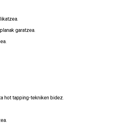
ikatzea.
-planak garatzea.
ea.
a hot tapping-tekniken bidez.
zea.