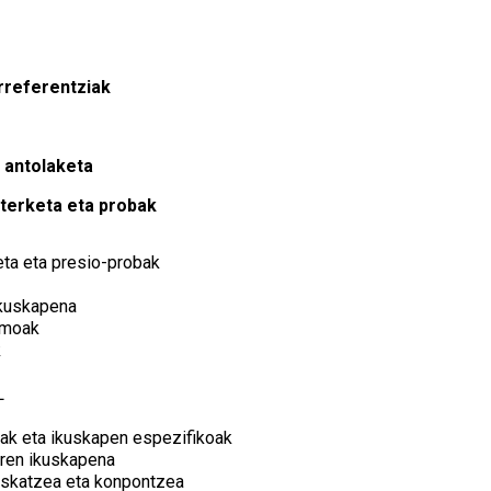
rreferentziak
 antolaketa
terketa eta probak
eta eta presio-probak
ikuskapena
smoak
k
L
ak eta ikuskapen espezifikoak
ren ikuskapena
kuskatzea eta konpontzea