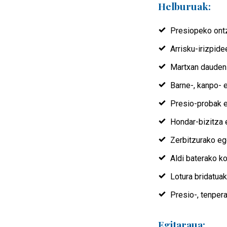
Helburuak:
Presiopeko ontz
Arrisku-irizpid
Martxan dauden 
Barne-, kanpo- 
Presio-probak e
Hondar-bizitza 
Zerbitzurako eg
Aldi baterako k
Lotura bridatua
Presio-, tenpera
Egitaraua: