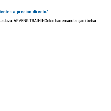
ientes-a-presion-directo/
 baduzu, ARVENG TRAININGekin harremanetan jarri behar