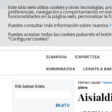
Este sitio web utiliza cookies y otras tecnologías, 
preferencias, navegación y comportamiento en este
funcionalidades en la página web, personalizar la fo
Puedes consultar más información sobre nuestra
P
Puedes aceptar todas las cookies pulsando el botón 
"Configurar cookies".
ELKARGOA
IZAPIDETZEA
KOMUNIKAZIOA
LEIHATILA BA
Hemen zaude:
Hasie
Klik batean bilatu
plana
Aisiald