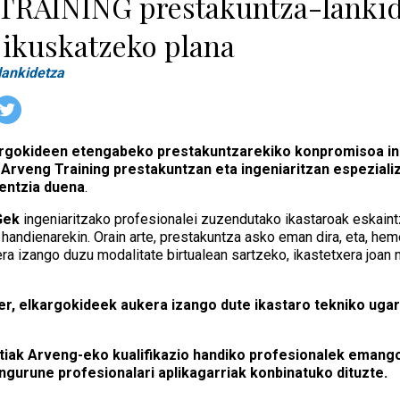
RAINING prestakuntza-lankid
 ikuskatzeko plana
lankidetza
argokideen etengabeko prestakuntzarekiko konpromisoa ind
. Arveng Training prestakuntzan eta ingeniaritzan espezial
entzia duena
.
Gek
ingeniaritzako profesionalei zuzendutako ikastaroak eskaintz
handienarekin. Orain arte, prestakuntza asko eman dira, eta, he
ra izango duzu modalitate birtualean sartzeko, ikastetxera joan 
er, elkargokideek aukera izango dute ikastaro tekniko ugar
iak Arveng-eko kualifikazio handiko profesionalek emango d
ngurune profesionalari aplikagarriak konbinatuko dituzte.