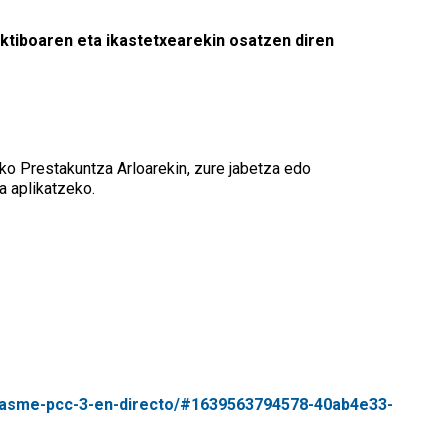
ektiboaren eta ikastetxearekin osatzen diren
ko Prestakuntza Arloarekin, zure jabetza edo
a aplikatzeko.
n-asme-pcc-3-en-directo/#1639563794578-40ab4e33-