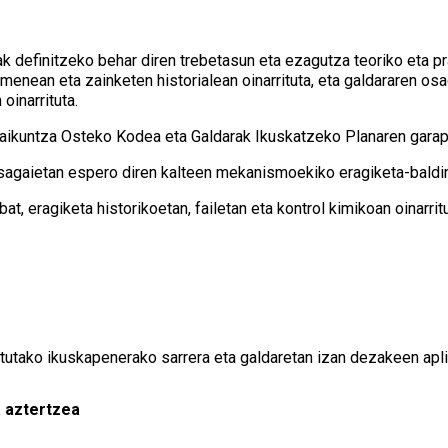
 definitzeko behar diren trebetasun eta ezagutza teoriko eta pra
imenean eta zainketen historialean oinarrituta, eta galdararen o
oinarrituta.
kuntza Osteko Kodea eta Galdarak Ikuskatzeko Planaren garapene
sagaietan espero diren kalteen mekanismoekiko eragiketa-baldi
at, eragiketa historikoetan, failetan eta kontrol kimikoan oinarrit
ritutako ikuskapenerako sarrera eta galdaretan izan dezakeen apl
a aztertzea