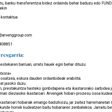
zu, banku-transferentzia bidez ordaindu behar baduzu edo FUND
ekin
kontaktua:
z@arvenggroup.com
3408851
eresgarria:
estekaren barruan, urrats hauek egin behar dituzu:
atxora»
osatzea, eskura dauden ordainbideak erabilita.
t jasoko duzu.
n, prestakuntza hasteko gonbidapena eta ikastarorako sarbidea j
an diezaioke ikastaroari. Arvengek hobari-prozesu osoa kudeatz
astaroari hobariak emango badizkiozu, jar zaitez harremanetan
kunde horrek kudeatzen baitu hobariaren zenbatekoa. Jarraitu b