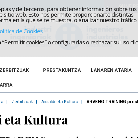
propias y de terceros, para obtener información sobre tus
 sitio web. Esto nos permite proporcionarte distintas
rma en la que se te muestra, o analizar nuestro tráfico.
olítica de Cookies
“Permitir cookies” o configurarlas o rechazar su uso cl
ZERBITZUAK
PRESTAKUNTZA
LANAREN ATARIA
KARRA
ra
Zerbitzuak
Aisialdi eta Kultura
ARVENG TRAINING presta
i eta Kultura