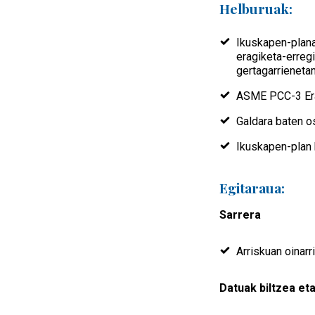
Helburuak:
Ikuskapen-planak
eragiketa-erreg
gertagarrienetan 
ASME PCC-3 Erai
Galdara baten o
Ikuskapen-plan b
Egitaraua:
Sarrera
Arriskuan oinar
Datuak biltzea et