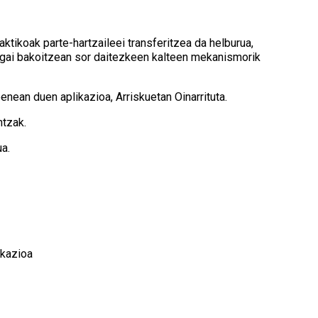
ktikoak parte-hartzaileei transferitzea da helburua,
sagai bakoitzean sor daitezkeen kalteen mekanismorik
an duen aplikazioa, Arriskuetan Oinarrituta.
ntzak.
ua.
ikazioa