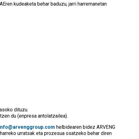
AEren kudeaketa behar baduzu, jarri harremanetan
asoko dituzu.
en du (enpresa antolatzailea).
info@arvenggroup.com
helbidearen bidez ARVENG
eharreko urratsak eta prozesua osatzeko behar diren