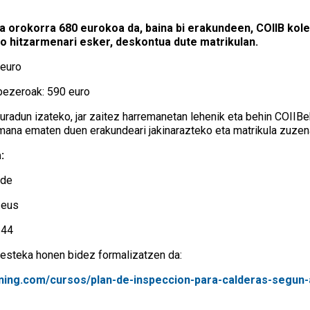
fa orokorra 680 eurokoa da, baina bi erakundeen, COIIB kol
 hitzarmenari esker, deskontua dute matrikulan.
 euro
bezeroak: 590 euro
radun izateko, jar zaitez harremanetan lehenik eta behin COIIBe
mana ematen duen erakundeari jakinarazteko eta matrikula zuzen
:
nde
.eus
244
 esteka honen bidez formalizatzen da:
aining.com/cursos/plan-de-inspeccion-para-calderas-segu