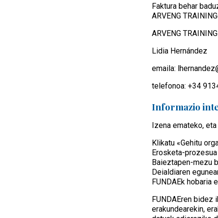
Faktura behar badu
ARVENG TRAINING
ARVENG TRAINING 
Lidia Hernández
emaila: lhernande
telefonoa: +34 91
Informazio int
Izena emateko, eta 
Klikatu «Gehitu org
Erosketa-prozesua 
Baieztapen-mezu ba
Deialdiaren egunea
FUNDAEk hobaria em
FUNDAEren bidez ik
erakundearekin, era