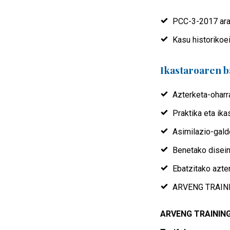
PCC-3-2017 arau
Kasu historikoei
Ikastaroaren b
Azterketa-oharr
Praktika eta ik
Asimilazio-gald
Benetako disein
Ebatzitako azte
ARVENG TRAINING
ARVENG TRAININGek