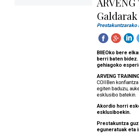
ARVENG T
Galdarak
Prestakuntzarako 
BIIEOko bere elk
berri baten bidez
gehiagoko esperi
ARVENG TRAININ
COIIBen konfiantza 
egiten baduzu, auke
esklusibo batekin.
Akordio horri esk
esklusiboekin.
Prestakuntza guzt
eguneratuak eta i