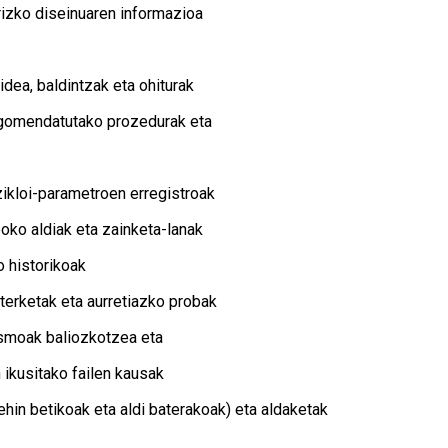
rizko diseinuaren informazioa
dea, baldintzak eta ohiturak
 gomendatutako prozedurak eta
zikloi-parametroen erregistroak
oko aldiak eta zainketa-lanak
o historikoak
terketak eta aurretiazko probak
smoak baliozkotzea eta
 ikusitako failen kausak
hin betikoak eta aldi baterakoak) eta aldaketak