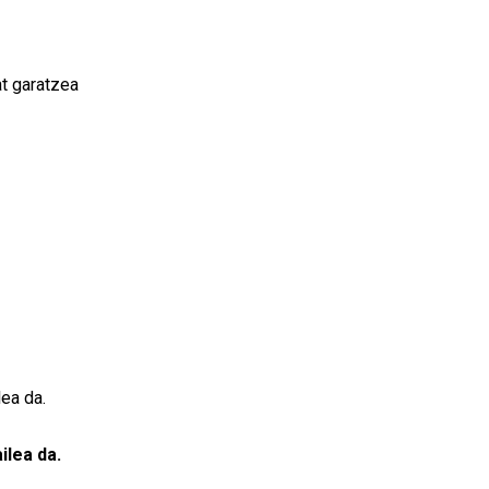
at garatzea
ea da.
ilea da.