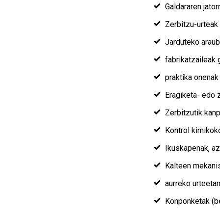
Galdararen jator
Zerbitzu-urteak
Jarduteko araubi
fabrikatzaileak
praktika onenak
Eragiketa- edo 
Zerbitzutik kanp
Kontrol kimikok
Ikuskapenak, az
Kalteen mekani
aurreko urteetan
Konponketak (be