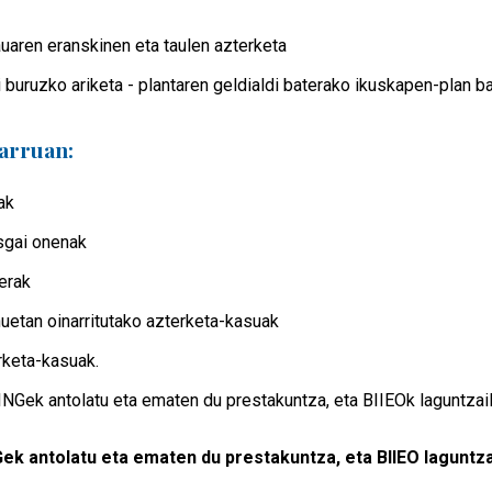
aren eranskinen eta taulen azterketa
 buruzko ariketa - plantaren geldialdi baterako ikuskapen-plan b
arruan:
ak
asgai onenak
erak
uetan oinarritutako azterketa-kasuak
rketa-kasuak.
ek antolatu eta ematen du prestakuntza, eta BIIEOk laguntzail
 antolatu eta ematen du prestakuntza, eta BIIEO laguntza