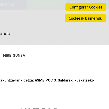
VISADOS
Configurar Cookies
Cookieak baimendu
icando
NIRE GUNEA
kuntza-lankidetza: ASME PCC 3. Galdarak ikuskatzeko