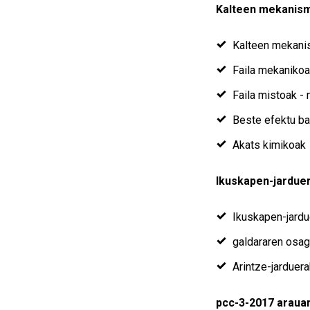
Kalteen mekanis
Kalteen mekanis
Faila mekaniko
Faila mistoak -
Beste efektu ba
Akats kimikoak
Ikuskapen-jardue
Ikuskapen-jardu
galdararen osag
Arintze-jarduera
pcc-3-2017 arauar