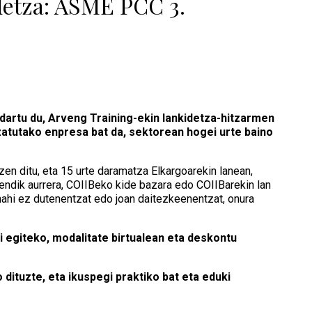
etza: ASME PCC 3.
artu du, Arveng Training-ekin lankidetza-hitzarmen
izatutako enpresa bat da, sektorean hogei urte baino
en ditu, eta 15 urte daramatza Elkargoarekin lanean,
mendik aurrera, COIIBeko kide bazara edo COIIBarekin lan
nahi ez dutenentzat edo joan daitezkeenentzat, onura
i egiteko, modalitate birtualean eta deskontu
ituzte, eta ikuspegi praktiko bat eta eduki