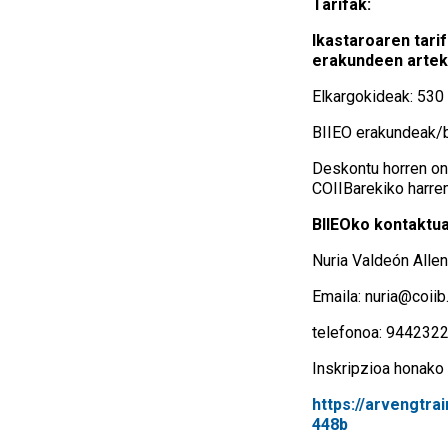
Tarifak:
Ikastaroaren tari
erakundeen arteko
Elkargokideak: 530
BIIEO erakundeak/
Deskontu horren onu
COIIBarekiko harre
BIIEOko kontaktua
Nuria Valdeón Alle
Emaila: nuria@coiib
telefonoa: 944232
Inskripzioa honako
https://arvengtr
448b