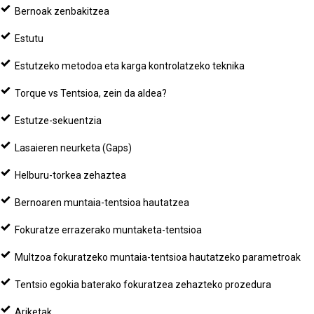
Bernoak zenbakitzea
Estutu
Estutzeko metodoa eta karga kontrolatzeko teknika
Torque vs Tentsioa, zein da aldea?
Estutze-sekuentzia
Lasaieren neurketa (Gaps)
Helburu-torkea zehaztea
Bernoaren muntaia-tentsioa hautatzea
Fokuratze errazerako muntaketa-tentsioa
Multzoa fokuratzeko muntaia-tentsioa hautatzeko parametroak
Tentsio egokia baterako fokuratzea zehazteko prozedura
Ariketak