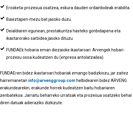
Erosketa-prozesua osatzea, eskura dauden ordainbideak erabilita.
Baieztapen-mezu bat jasoko duzu.
Deialdiaren egunean, prestakuntza hasteko gonbidapena eta
ikastarorako sarbidea jasoko dituzu.
FUNDAEk hobaria eman diezaioke ikastaroari. Arvengek hobari-
prozesu osoa kudeatzen du (enpresa antolatzailea).
FUNDAEren bidez ikastaroari hobariak emango badizkiozu, jar zaitez
harremanetan
info@arvenggroup.com
helbidearen bidez ARVENG
erakundearekin, erakunde horrek kudeatzen baitu hobariaren
zenbatekoa. Jarraitu beharreko urratsak eta prozesua osatzeko behar
diren datuak adieraziko dizkizute.