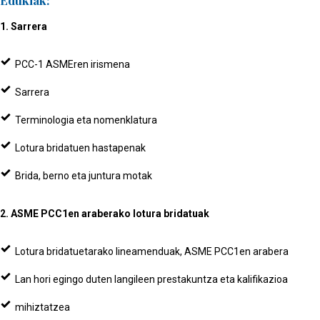
Edukiak:
1. Sarrera
PCC-1 ASMEren irismena
Sarrera
Terminologia eta nomenklatura
Lotura bridatuen hastapenak
Brida, berno eta juntura motak
2. ASME PCC1en araberako lotura bridatuak
Lotura bridatuetarako lineamenduak, ASME PCC1en arabera
Lan hori egingo duten langileen prestakuntza eta kalifikazioa
mihiztatzea