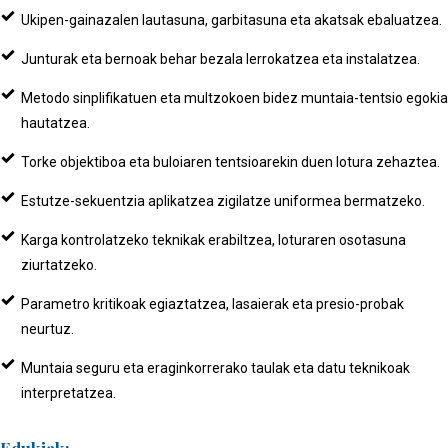
Ukipen-gainazalen lautasuna, garbitasuna eta akatsak ebaluatzea.
Junturak eta bernoak behar bezala lerrokatzea eta instalatzea.
Metodo sinplifikatuen eta multzokoen bidez muntaia-tentsio egokia
hautatzea.
Torke objektiboa eta buloiaren tentsioarekin duen lotura zehaztea.
Estutze-sekuentzia aplikatzea zigilatze uniformea bermatzeko.
Karga kontrolatzeko teknikak erabiltzea, loturaren osotasuna
ziurtatzeko.
Parametro kritikoak egiaztatzea, lasaierak eta presio-probak
neurtuz.
Muntaia seguru eta eraginkorrerako taulak eta datu teknikoak
interpretatzea.