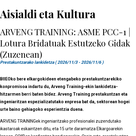
Aisialdi eta Kultura
ARVENG TRAINING: ASME PCC-1 |
Lotura Bridatuak Estutzeko Gidak
(Zuzenean)
Prestakuntzarako lankidetza ( 2026/11/3 - 2026/11/6 )
BIIEOko bere elkargokideen etengabeko prestakuntzarekiko
konpromisoa indartu du, Arveng Training-ekin lankidetza-
hitzarmen berri baten bidez. Arveng Training prestakuntzan eta
ingeniaritzan espezializatutako enpresa bat da, sektorean hogei
urte baino gehiagoko esperientzia duena.
ARVENG TRAININGek ingeniaritzako profesionalei zuzendutako
ikastaroak eskaintzen ditu, eta 15 urte daramatza Elkargoarekin