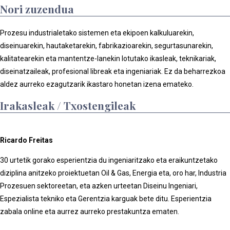
Nori zuzendua
Prozesu industrialetako sistemen eta ekipoen kalkuluarekin,
diseinuarekin, hautaketarekin, fabrikazioarekin, segurtasunarekin,
kalitatearekin eta mantentze-lanekin lotutako ikasleak, teknikariak,
diseinatzaileak, profesional libreak eta ingeniariak. Ez da beharrezkoa
aldez aurreko ezagutzarik ikastaro honetan izena emateko.
Irakasleak / Txostengileak
Ricardo Freitas
30 urtetik gorako esperientzia du ingeniaritzako eta eraikuntzetako
diziplina anitzeko proiektuetan Oil & Gas, Energia eta, oro har, Industria
Prozesuen sektoreetan, eta azken urteetan Diseinu Ingeniari,
Espezialista tekniko eta Gerentzia karguak bete ditu. Esperientzia
zabala online eta aurrez aurreko prestakuntza ematen.