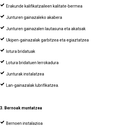
Erakunde kalifikatzaileen kalitate-bermea
Junturen gainazaleko akabera
Junturen gainazalen lautasuna eta akatsak
Ukipen-gainazalak garbitzea eta egiaztatzea
lotura bridatuak
Lotura bridatuen lerrokadura
Junturak instalatzea
Lan-gainazalak lubrifikatzea.
3. Bernoak muntatzea
Bernoen instalazioa