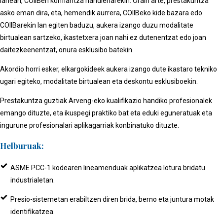
lanean, COIIBen konfiantza handienarekin. Orain arte, prestakuntza
asko eman dira, eta, hemendik aurrera, COIIBeko kide bazara edo
COIIBarekin lan egiten baduzu, aukera izango duzu modalitate
birtualean sartzeko, ikastetxera joan nahi ez dutenentzat edo joan
daitezkeenentzat, onura esklusibo batekin.
Akordio horri esker, elkargokideek aukera izango dute ikastaro tekniko
ugari egiteko, modalitate birtualean eta deskontu esklusiboekin.
Prestakuntza guztiak Arveng-eko kualifikazio handiko profesionalek
emango dituzte, eta ikuspegi praktiko bat eta eduki eguneratuak eta
ingurune profesionalari aplikagarriak konbinatuko dituzte.
Helburuak:
ASME PCC-1 kodearen lineamenduak aplikatzea lotura bridatu
industrialetan.
Presio-sistemetan erabiltzen diren brida, berno eta juntura motak
identifikatzea.