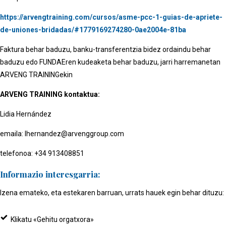
https://arvengtraining.com/cursos/asme-pcc-1-guias-de-apriete-
de-uniones-bridadas/#1779169274280-0ae2004e-81ba
Faktura behar baduzu, banku-transferentzia bidez ordaindu behar
baduzu edo FUNDAEren kudeaketa behar baduzu, jarri harremanetan
ARVENG TRAININGekin
ARVENG TRAINING kontaktua:
Lidia Hernández
emaila: lhernandez@arvenggroup.com
telefonoa: +34 913408851
Informazio interesgarria:
Izena emateko, eta estekaren barruan, urrats hauek egin behar dituzu:
Klikatu «Gehitu orgatxora»