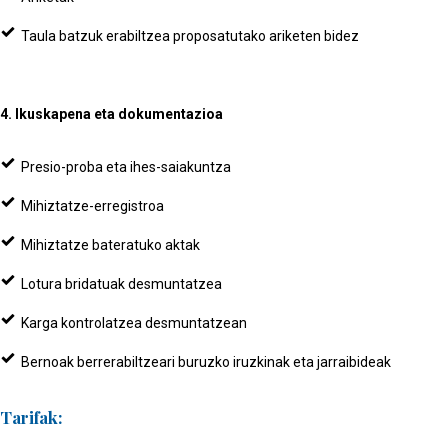
Taula batzuk erabiltzea proposatutako ariketen bidez
4. Ikuskapena eta dokumentazioa
Presio-proba eta ihes-saiakuntza
Mihiztatze-erregistroa
Mihiztatze bateratuko aktak
Lotura bridatuak desmuntatzea
Karga kontrolatzea desmuntatzean
Bernoak berrerabiltzeari buruzko iruzkinak eta jarraibideak
Tarifak: