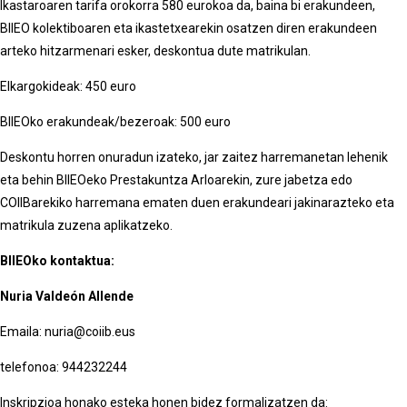
Ikastaroaren tarifa orokorra 580 eurokoa da, baina bi erakundeen,
BIIEO kolektiboaren eta ikastetxearekin osatzen diren erakundeen
arteko hitzarmenari esker, deskontua dute matrikulan.
Elkargokideak: 450 euro
BIIEOko erakundeak/bezeroak: 500 euro
Deskontu horren onuradun izateko, jar zaitez harremanetan lehenik
eta behin BIIEOeko Prestakuntza Arloarekin, zure jabetza edo
COIIBarekiko harremana ematen duen erakundeari jakinarazteko eta
matrikula zuzena aplikatzeko.
BIIEOko kontaktua:
Nuria Valdeón Allende
Emaila: nuria@coiib.eus
telefonoa: 944232244
Inskripzioa honako esteka honen bidez formalizatzen da: