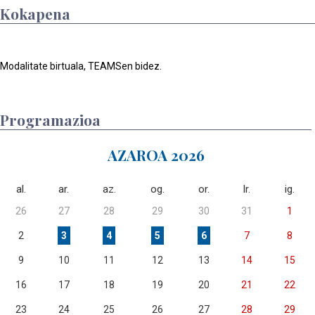
Kokapena
Modalitate birtuala, TEAMSen bidez.
Programazioa
AZAROA 2026
al.
ar.
az.
og.
or.
lr.
ig.
26
27
28
29
30
31
1
2
3
4
5
6
7
8
9
10
11
12
13
14
15
16
17
18
19
20
21
22
23
24
25
26
27
28
29