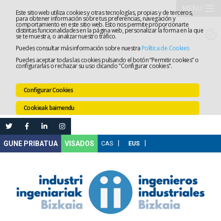
MENU
Este sitio web utiliza cookies y otras tecnologías, propias y de terceros,
para obtener información sobre tus preferencias, navegación y
comportamiento en este sitio web. Esto nos permite proporcionarte
Elkargoa
distintas funcionalidades en la página web, personalizar la forma en la que
se te muestra, o analizar nuestro tráfico.
Puedes consultar más información sobre nuestra
Política de Cookies
Izapidetz
Puedes aceptar todas las cookies pulsando el botón “Permitir cookies” o
configurarlas o rechazar su uso clicando "Configurar cookies".
Zerbitzua
Configurar Cookies
Prestakun
Cookieak baimendu
Lanaren
Ataria
Nire
VISADOS
Gunea
Komunika
Leihatila
bakarra