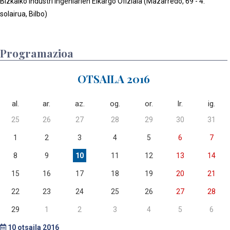
Bizkaiko Industri Ingeniarien Elkargo Ofiziala (Mazarredo, 69 - 4.
solairua, Bilbo)
Programazioa
OTSAILA 2016
al.
ar.
az.
og.
or.
lr.
ig.
25
26
27
28
29
30
31
1
2
3
4
5
6
7
8
9
10
11
12
13
14
15
16
17
18
19
20
21
22
23
24
25
26
27
28
29
1
2
3
4
5
6
10
otsaila 2016