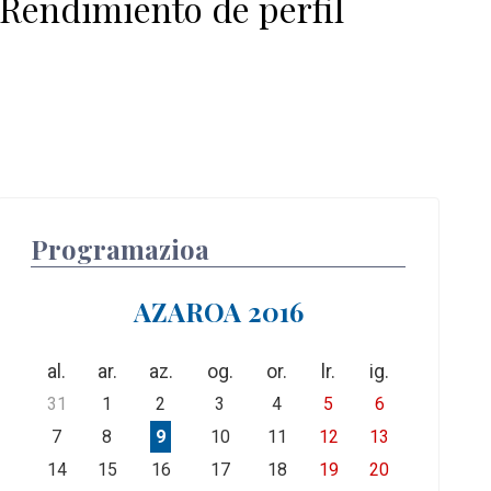
 Rendimiento de perfil
Programazioa
AZAROA 2016
al.
ar.
az.
og.
or.
lr.
ig.
31
1
2
3
4
5
6
7
8
9
10
11
12
13
14
15
16
17
18
19
20