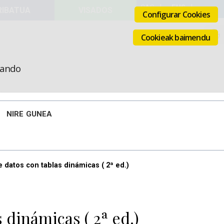
VISADOS
Configurar Cookies
Cookieak baimendu
icando
NIRE GUNEA
e datos con tablas dinámicas ( 2ª ed.)
 dinámicas ( 2ª ed.)