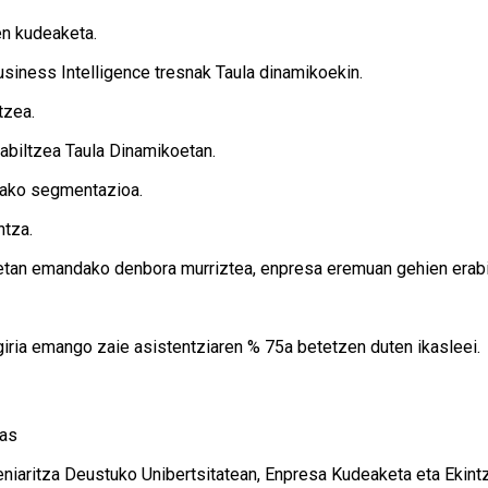
en kudeaketa.
usiness Intelligence tresnak Taula dinamikoekin.
tzea.
rabiltzea Taula Dinamikoetan.
orako segmentazioa.
ntza.
etan emandako denbora murriztea, enpresa eremuan gehien erabi
giria emango zaie asistentziaren % 75a betetzen duten ikasleei.
ias
eniaritza Deustuko Unibertsitatean, Enpresa Kudeaketa eta Ekin