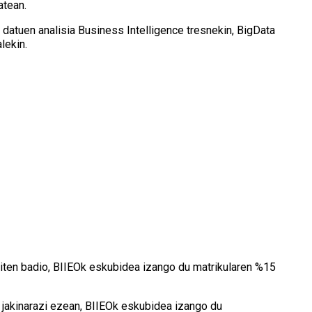
atean.
, datuen analisia Business Intelligence tresnekin, BigData
lekin.
giten badio, BIIEOk eskubidea izango du matrikularen %15
jakinarazi ezean, BIIEOk eskubidea izango du