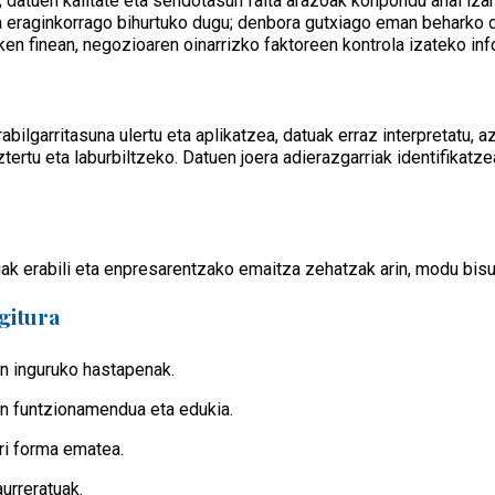
 datuen kalitate eta sendotasun falta arazoak konpondu ahal iza
 eraginkorrago bihurtuko dugu; denbora gutxiago eman beharko d
ken finean, negozioaren oinarrizko faktoreen kontrola izateko i
abilgarritasuna ulertu eta aplikatzea, datuak erraz interpretatu, 
ztertu eta laburbiltzeko. Datuen joera adierazgarriak identifikatz
iak erabili eta enpresarentzako emaitza zehatzak arin, modu bisua
gitura
n inguruko hastapenak.
n funtzionamendua eta edukia.
ri forma ematea.
aurreratuak.