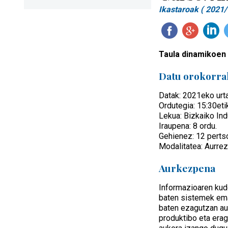
Ikastaroak ( 2021/
Taula dinamikoen 
Datu orokorra
Datak: 2021eko urta
Ordutegia: 15:30eti
Lekua: Bizkaiko Indu
Iraupena: 8 ordu.
Gehienez: 12 perts
Modalitatea: Aurrez
Aurkezpena
Informazioaren kude
baten sistemek emat
baten ezagutzan aur
produktibo eta erag