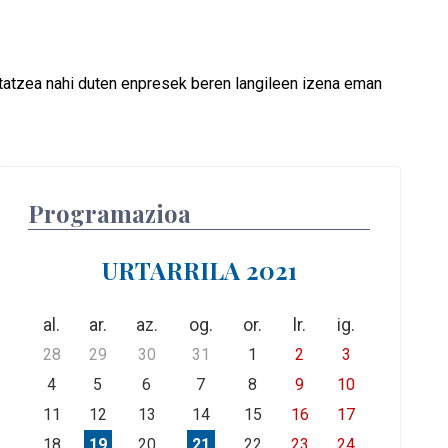
tatzea nahi duten enpresek beren langileen izena eman
Programazioa
URTARRILA 2021
al.
ar.
az.
og.
or.
lr.
ig.
28
29
30
31
1
2
3
4
5
6
7
8
9
10
11
12
13
14
15
16
17
18
19
20
21
22
23
24