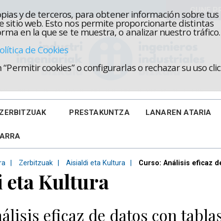
propias y de terceros, para obtener información sobre tus
 sitio web. Esto nos permite proporcionarte distintas
rma en la que se te muestra, o analizar nuestro tráfico.
olítica de Cookies
“Permitir cookies” o configurarlas o rechazar su uso cl
ZERBITZUAK
PRESTAKUNTZA
LANAREN ATARIA
KARRA
ra
Zerbitzuak
Aisialdi eta Kultura
Curso: Análisis eficaz d
i eta Kultura
álisis eficaz de datos con tablas