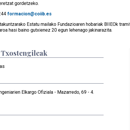
eretzat gordetzeko.
2244
formacion@coiib.es
takuntzarako Estatu mailako Fundazioaren hobariak BIIEOk trami
aroa hasi baino gutxienez 20 egun lehenago jakinarazita.
/ Txostengileak
ias
ngeniarien Elkargo Ofiziala - Mazarredo, 69 - 4.