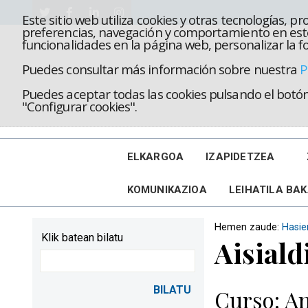
Este sitio web utiliza cookies y otras tecnologías, 
preferencias, navegación y comportamiento en este
funcionalidades en la página web, personalizar la fo
Puedes consultar más información sobre nuestra
P
Puedes aceptar todas las cookies pulsando el botón 
"Configurar cookies".
ELKARGOA
IZAPIDETZEA
KOMUNIKAZIOA
LEIHATILA BA
Hemen zaude:
Hasie
Klik batean bilatu
Aisiald
Curso: An