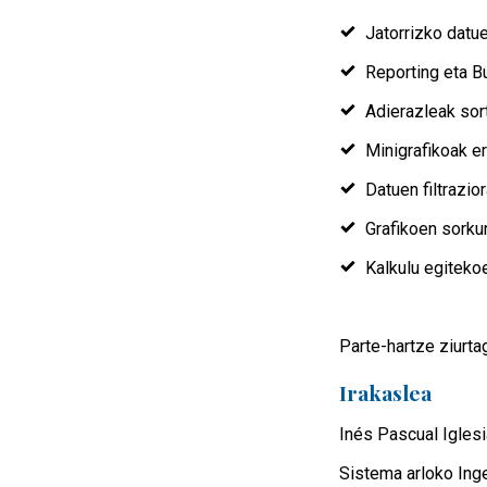
Jatorrizko datu
Reporting eta B
Adierazleak sor
Minigrafikoak e
Datuen filtrazi
Grafikoen sorku
Kalkulu egiteko
Parte-hartze ziurta
Irakaslea
Inés Pascual Igles
Sistema arloko Ing