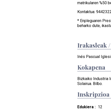
matrikularen %50 b
Kontaktua: 94423
* Enpleguaren Pres
beharko dute, ikast
Irakasleak 
Inés Pascual Igles
Kokapena
Bizkaiko Industria I
Solairua. Bilbo.
Inskripzioa
Edukiera :
12