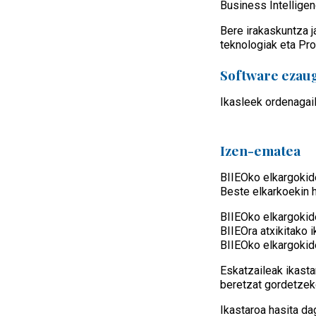
Business Intelligen
Bere irakaskuntza j
teknologiak eta Pro
Software ezau
Ikasleek ordenagai
Izen-ematea
BIIEOko elkargokid
Beste elkarkoekin 
BIIEOko elkargokid
BIIEOra atxikitako 
BIIEOko elkargokid
Eskatzaileak ikasta
beretzat gordetzek
Ikastaroa hasita d