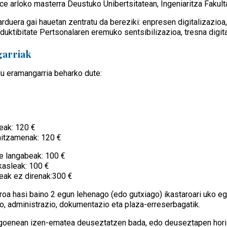
ce arloko masterra Deustuko Unibertsitatean, Ingeniaritza Fakult
arduera gai hauetan zentratu da bereziki: enpresen digitalizazioa
duktibitate Pertsonalaren eremuko sentsibilizazioa, tresna digita
garriak
lu eramangarria beharko dute:
eak: 120 €
hitzamenak: 120 €
e langabeak: 100 €
ikasleak: 100 €
eak ez direnak:300 €
roa hasi baino 2 egun lehenago (edo gutxiago) ikastaroari uko e
o, administrazio, dokumentazio eta plaza-erreserbagatik.
agoenean izen-ematea deuseztatzen bada, edo deuseztapen hori 