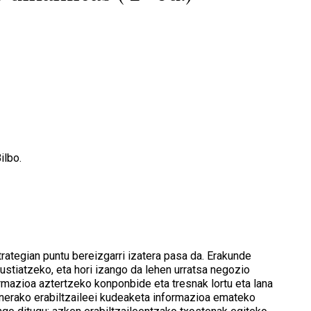
ilbo.
rategian puntu bereizgarri izatera pasa da. Erakunde
stiatzeko, eta hori izango da lehen urratsa negozio
rmazioa aztertzeko konponbide eta tresnak lortu eta lana
inerako erabiltzaileei kudeaketa informazioa emateko