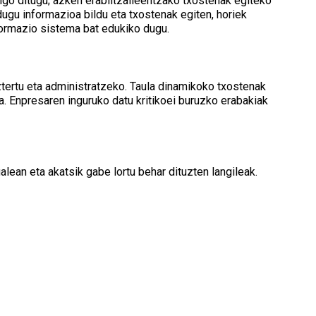
ngo ditugu; azken erabiltzaileentzako txostenak egiteko
ugu informazioa bildu eta txostenak egiten, horiek
nformazio sistema bat edukiko dugu.
aztertu eta administratzeko. Taula dinamikoko txostenak
ea. Enpresaren inguruko datu kritikoei buruzko erabakiak
lean eta akatsik gabe lortu behar dituzten langileak.