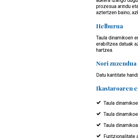
aukera izango dugu;
prozesua arindu eta
aztertzen baino; az
Helburua
Taula dinamikoen er
erabiltzea datuak a
hartzea.
Nori zuzendua
Datu kantitate hand
Ikastaroaren e
Taula dinamikoe
Taula dinamikoe
Taula dinamikoa
Funtzionalitate 