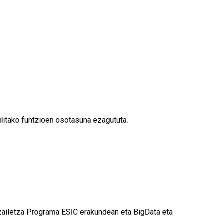
litako funtzioen osotasuna ezagututa.
tzailetza Programa ESIC erakundean eta BigData eta