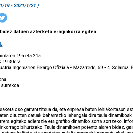
1/19 - 2021/1/21 )
bidez datuen azterketa eraginkorra egitea
k
rrilaren 19a eta 21a
k 19:30era.
stria Ingeniarien Elkargo Ofiziala - Mazarredo, 69 - 4. Solairua. B
ona
 aurrekoa
aketa oso garrantzitsua da, eta enpresa baten lehiakortasun est
en dituzten datuak beharrezko lehengaia dira taula dinamikoak u
rera egiteko adierazle eta grafiko dinamiko sorta sortzeko, info
inkorrago bihurtzeko. Taula dinamikoen potentzialaren bidez, ga