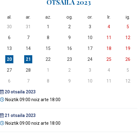
OTSAILA 2023
al.
ar.
az.
og.
or.
lr.
ig.
30
31
1
2
3
4
5
6
7
8
9
10
11
12
13
14
15
16
17
18
19
20
21
22
23
24
25
26
27
28
1
2
3
4
5
6
7
8
9
10
11
12
20
otsaila 2023
Noiztik 09:00 noiz arte 18:00
21
otsaila 2023
Noiztik 09:00 noiz arte 18:00