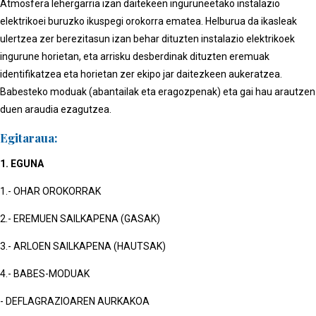
Atmosfera lehergarria izan daitekeen inguruneetako instalazio
elektrikoei buruzko ikuspegi orokorra ematea. Helburua da ikasleak
ulertzea zer berezitasun izan behar dituzten instalazio elektrikoek
ingurune horietan, eta arrisku desberdinak dituzten eremuak
identifikatzea eta horietan zer ekipo jar daitezkeen aukeratzea.
Babesteko moduak (abantailak eta eragozpenak) eta gai hau arautzen
duen araudia ezagutzea.
Egitaraua:
1. EGUNA
1.- OHAR OROKORRAK
2.- EREMUEN SAILKAPENA (GASAK)
3.- ARLOEN SAILKAPENA (HAUTSAK)
4.- BABES-MODUAK
- DEFLAGRAZIOAREN AURKAKOA