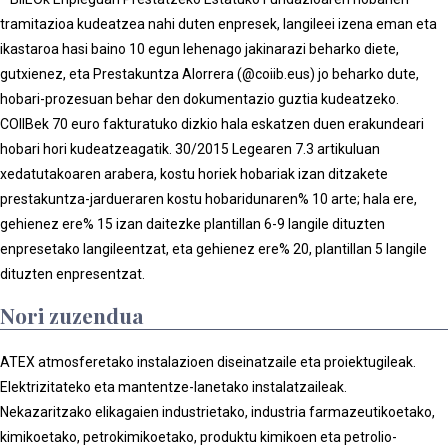
tramitazioa kudeatzea nahi duten enpresek, langileei izena eman eta
ikastaroa hasi baino 10 egun lehenago jakinarazi beharko diete,
gutxienez, eta Prestakuntza Alorrera (@coiib.eus) jo beharko dute,
hobari-prozesuan behar den dokumentazio guztia kudeatzeko.
COIIBek 70 euro fakturatuko dizkio hala eskatzen duen erakundeari
hobari hori kudeatzeagatik. 30/2015 Legearen 7.3 artikuluan
xedatutakoaren arabera, kostu horiek hobariak izan ditzakete
prestakuntza-jardueraren kostu hobaridunaren% 10 arte; hala ere,
gehienez ere% 15 izan daitezke plantillan 6-9 langile dituzten
enpresetako langileentzat, eta gehienez ere% 20, plantillan 5 langile
dituzten enpresentzat.
Nori zuzendua
ATEX atmosferetako instalazioen diseinatzaile eta proiektugileak.
Elektrizitateko eta mantentze-lanetako instalatzaileak.
Nekazaritzako elikagaien industrietako, industria farmazeutikoetako,
kimikoetako, petrokimikoetako, produktu kimikoen eta petrolio-