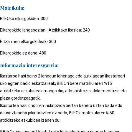
Matrikula:
BIIEOko elkargokidea: 300
Elkargokide langabezian - Atxikitako ikaslea: 240
Hitzarmen elkargokideak- 300
Elkargokide ez dena: 480
Informazio interesgarria:
Ikastaroa hasi baino 2 lanegun lehenago edo gutxiagoan ikastaroari
uko egiten badio eskatzaileak, BIIEOri bere matrikularen %15
atxikitzeko eskubidea emango dio, administrazio, dokumentazio eta
plaza gordetzeagatik.
Ikasturtea hasi ondoren inskripzioa bertan behera uzten bada edo
deuseztapena jakinarazten ez bada, BIIEOk matrikularen% 50
atxikitzeko eskubidea izanen du.
* BIIEOk Enpleguan Prestatzeko Estatuko Fundazioaren hobarien