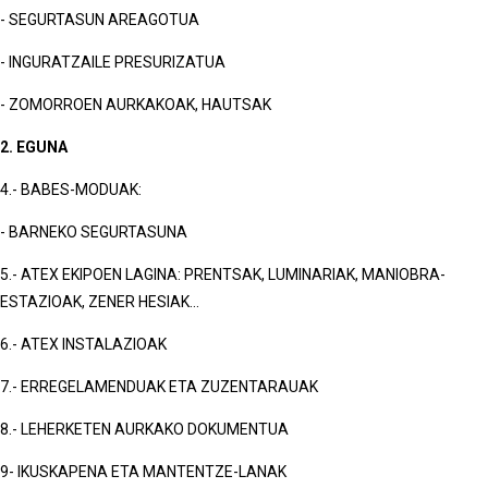
- SEGURTASUN AREAGOTUA
- INGURATZAILE PRESURIZATUA
- ZOMORROEN AURKAKOAK, HAUTSAK
2. EGUNA
4.- BABES-MODUAK:
- BARNEKO SEGURTASUNA
5.- ATEX EKIPOEN LAGINA: PRENTSAK, LUMINARIAK, MANIOBRA-
ESTAZIOAK, ZENER HESIAK...
6.- ATEX INSTALAZIOAK
7.- ERREGELAMENDUAK ETA ZUZENTARAUAK
8.- LEHERKETEN AURKAKO DOKUMENTUA
9- IKUSKAPENA ETA MANTENTZE-LANAK