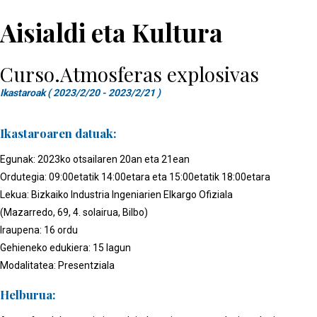
Aisialdi eta Kultura
Curso.Atmosferas explosivas
Ikastaroak ( 2023/2/20 - 2023/2/21 )
Ikastaroaren datuak:
Egunak: 2023ko otsailaren 20an eta 21ean
Ordutegia: 09:00etatik 14:00etara eta 15:00etatik 18:00etara
Lekua: Bizkaiko Industria Ingeniarien Elkargo Ofiziala
(Mazarredo, 69, 4. solairua, Bilbo)
Iraupena: 16 ordu
Gehieneko edukiera: 15 lagun
Modalitatea: Presentziala
Helburua: