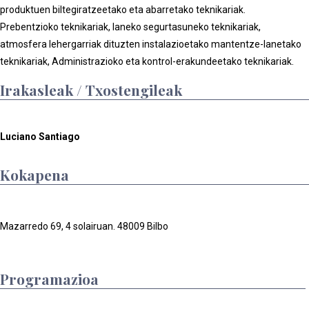
produktuen biltegiratzeetako eta abarretako teknikariak.
Prebentzioko teknikariak, laneko segurtasuneko teknikariak,
atmosfera lehergarriak dituzten instalazioetako mantentze-lanetako
teknikariak, Administrazioko eta kontrol-erakundeetako teknikariak.
Irakasleak / Txostengileak
Luciano Santiago
Kokapena
Mazarredo 69, 4 solairuan. 48009 Bilbo
Programazioa