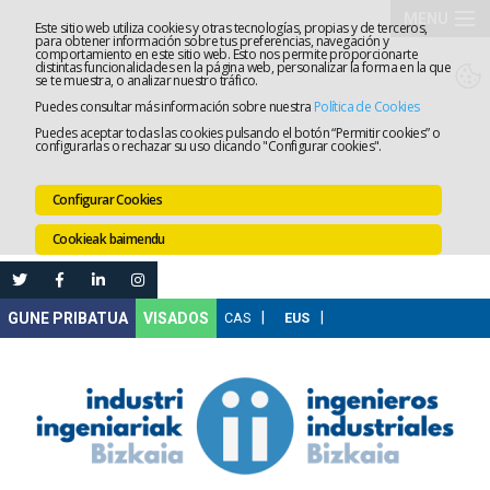
MENU
Este sitio web utiliza cookies y otras tecnologías, propias y de terceros,
para obtener información sobre tus preferencias, navegación y
comportamiento en este sitio web. Esto nos permite proporcionarte
Elkargoa
distintas funcionalidades en la página web, personalizar la forma en la que
se te muestra, o analizar nuestro tráfico.
Puedes consultar más información sobre nuestra
Política de Cookies
Izapidetz
Puedes aceptar todas las cookies pulsando el botón “Permitir cookies” o
configurarlas o rechazar su uso clicando "Configurar cookies".
Zerbitzua
Configurar Cookies
Prestakun
Cookieak baimendu
Lanaren
Ataria
Nire
VISADOS
Gunea
Komunika
Leihatila
bakarra