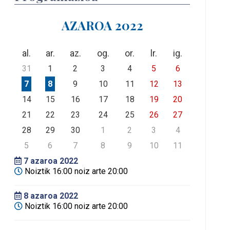
AZAROA 2022
al.
ar.
az.
og.
or.
lr.
ig.
31
1
2
3
4
5
6
7
8
9
10
11
12
13
14
15
16
17
18
19
20
21
22
23
24
25
26
27
28
29
30
1
2
3
4
5
6
7
8
9
10
11
7
azaroa 2022
Noiztik 16:00 noiz arte 20:00
8
azaroa 2022
Noiztik 16:00 noiz arte 20:00