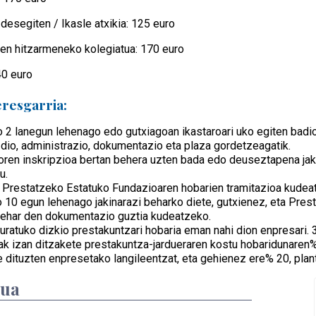
desegiten / Ikasle atxikia: 125 euro
len hitzarmeneko kolegiatua: 170 euro
40 euro
eresgarria:
o 2 lanegun lehenago edo gutxiagoan ikastaroari uko egiten badio
io, administrazio, dokumentazio eta plaza gordetzeagatik.
doren inskripzioa bertan behera uzten bada edo deuseztapena jak
u.
 Prestatzeko Estatuko Fundazioaren hobarien tramitazioa kudeat
o 10 egun lehenago jakinarazi beharko diete, gutxienez, eta Pres
ehar den dokumentazio guztia kudeatzeko.
uratuko dizkio prestakuntzari hobaria eman nahi dion enpresari.
ak izan ditzakete prestakuntza-jardueraren kostu hobaridunaren%
le dituzten enpresetako langileentzat, eta gehienez ere% 20, plant
dua