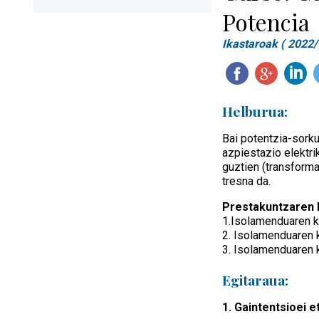
Potencia
Ikastaroak ( 2022/
Helburua:
Bai potentzia-sorku
azpiestazio elektri
guztien (transforma
tresna da.
Prestakuntzaren h
1.Isolamenduaren ko
2. Isolamenduaren 
3. Isolamenduaren 
Egitaraua:
1. Gaintentsioei 