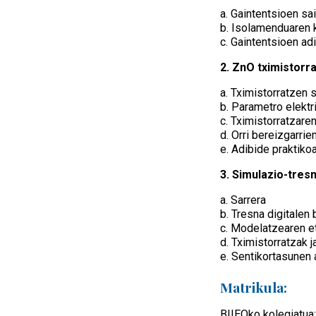
a. Gaintentsioen sa
b. Isolamenduaren 
c. Gaintentsioen ad
2. ZnO tximistorr
a. Tximistorratzen 
b. Parametro elektr
c. Tximistorratzare
d. Orri bereizgarrie
e. Adibide praktiko
3. Simulazio-tres
a. Sarrera
b. Tresna digitalen
c. Modelatzearen et
d. Tximistorratzak 
e. Sentikortasunen 
Matrikula:
BIIEOko kolegiatua