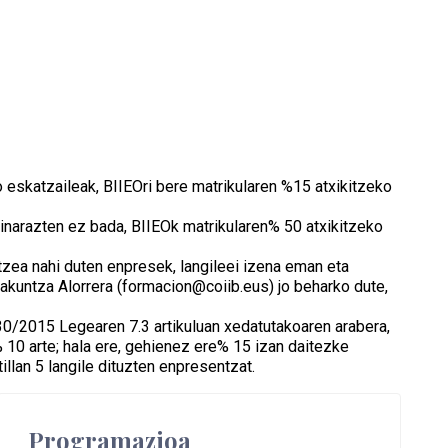
 eskatzaileak, BIIEOri bere matrikularen %15 atxikitzeko
inarazten ez bada, BIIEOk matrikularen% 50 atxikitzeko
zea nahi duten enpresek, langileei izena eman eta
takuntza Alorrera (formacion@coiib.eus) jo beharko dute,
 30/2015 Legearen 7.3 artikuluan xedatutakoaren arabera,
 10 arte; hala ere, gehienez ere% 15 izan daitezke
illan 5 langile dituzten enpresentzat.
Programazioa