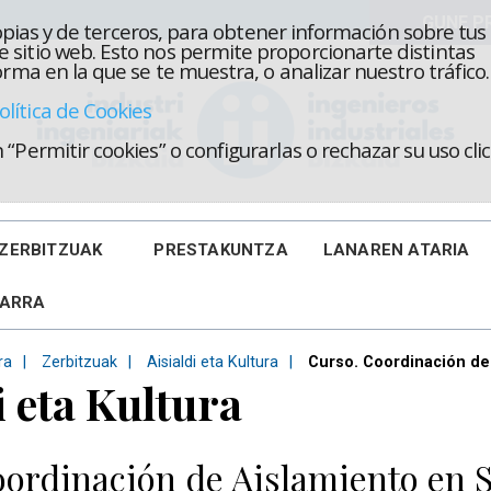
propias y de terceros, para obtener información sobre tus
 sitio web. Esto nos permite proporcionarte distintas
rma en la que se te muestra, o analizar nuestro tráfico.
olítica de Cookies
“Permitir cookies” o configurarlas o rechazar su uso cl
ZERBITZUAK
PRESTAKUNTZA
LANAREN ATARIA
KARRA
ra
Zerbitzuak
Aisialdi eta Kultura
Curso. Coordinación de
i eta Kultura
ordinación de Aislamiento en S