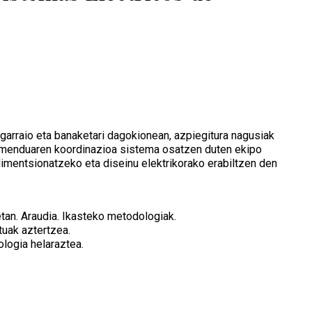
 garraio eta banaketari dagokionean, azpiegitura nagusiak
solamenduaren koordinazioa sistema osatzen duten ekipo
 dimentsionatzeko eta diseinu elektrikorako erabiltzen den
tan. Araudia. Ikasteko metodologiak.
tuak aztertzea.
logia helaraztea.