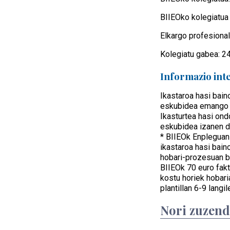
BIIEOko kolegiatua 
Elkargo profesiona
Kolegiatu gabea: 2
Informazio int
Ikastaroa hasi bain
eskubidea emango d
Ikasturtea hasi on
eskubidea izanen d
* BIIEOk Enpleguan
ikastaroa hasi bain
hobari-prozesuan b
BIIEOk 70 euro fakt
kostu horiek hobari
plantillan 6-9 langi
Nori zuzen