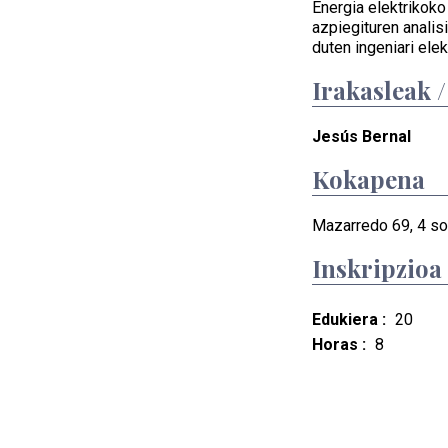
Energia elektrikoko
azpiegituren analis
duten ingeniari elek
Irakasleak 
Jesús Bernal
Kokapena
Mazarredo 69, 4 sol
Inskripzioa
Edukiera :
20
Horas :
8