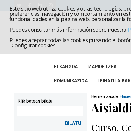
Este sitio web utiliza cookies y otras tecnologías, 
preferencias, navegación y comportamiento en este
funcionalidades en la página web, personalizar la fo
Puedes consultar más información sobre nuestra
P
Puedes aceptar todas las cookies pulsando el botón 
"Configurar cookies".
ELKARGOA
IZAPIDETZEA
KOMUNIKAZIOA
LEIHATILA BA
Hemen zaude:
Hasie
Klik batean bilatu
Aisiald
Curso. Co