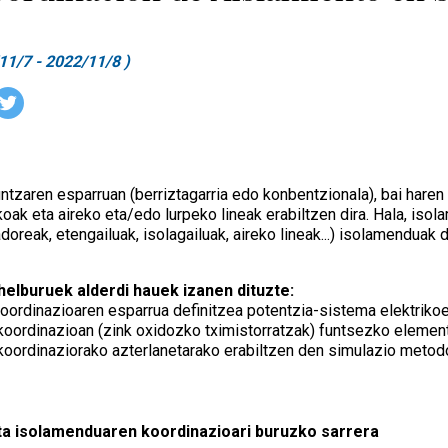
11/7 - 2022/11/8 )
ntzaren esparruan (berriztagarria edo konbentzionala), bai haren
koak eta aireko eta/edo lurpeko lineak erabiltzen dira. Hala, i
doreak, etengailuak, isolagailuak, aireko lineak...) isolamenduak
elburuek alderdi hauek izanen dituzte:
ordinazioaren esparrua definitzea potentzia-sistema elektrikoe
koordinazioan (zink oxidozko tximistorratzak) funtsezko elemen
koordinaziorako azterlanetarako erabiltzen den simulazio metodo
eta isolamenduaren koordinazioari buruzko sarrera