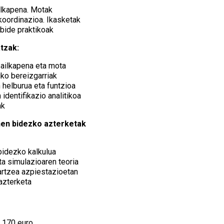
ilkapena. Motak
koordinazioa. Ikasketak
ibide praktikoak
atzak:
sailkapena eta mota
iko bereizgarriak
n helburua eta funtzioa
n identifikazio analitikoa
ak
nen bidezko azterketak
 bidezko kalkulua
a simulazioaren teoria
jartzea azpiestazioetan
azterketa
: 170 euro