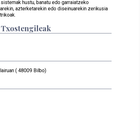
 sistemak hustu, banatu edo garraiatzeko
iarekin, azterketarekin edo diseinuarekin zerikusia
trikoak.
/ Txostengileak
airuan ( 48009 Bilbo)