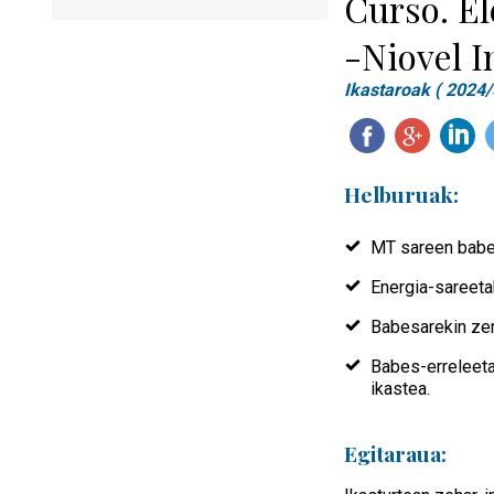
Curso. El
-Niovel I
Ikastaroak ( 2024/
Helburuak:
MT sareen babes
Energia-sareetak
Babesarekin zer
Babes-erreleeta
ikastea.
Egitaraua: