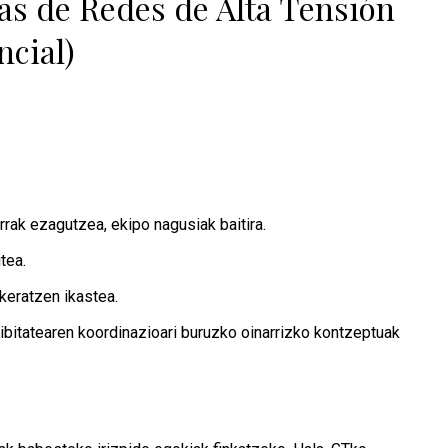
cas de Redes de Alta Tensión
ncial)
rak ezagutzea, ekipo nagusiak baitira.
tea.
keratzen ikastea.
tibitatearen koordinazioari buruzko oinarrizko kontzeptuak