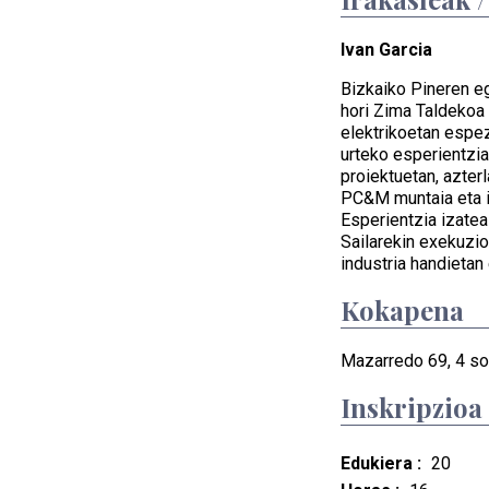
Ivan Garcia
Bizkaiko Pineren eg
hori Zima Taldekoa 
elektrikoetan espez
urteko esperientzia
proiektuetan, azter
PC&M muntaia eta i
Esperientzia izatea
Sailarekin exekuzio
industria handietan
Kokapena
Mazarredo 69, 4 so
Inskripzioa
Edukiera :
20