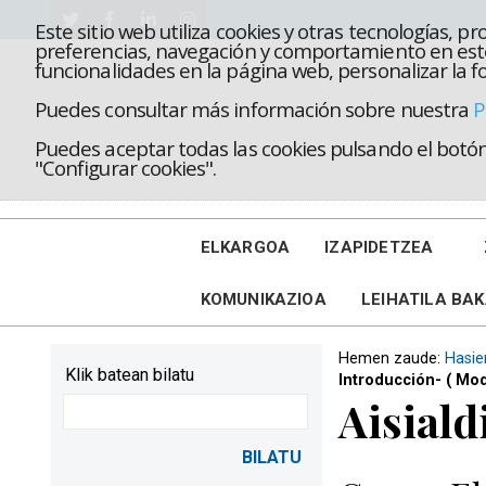
Este sitio web utiliza cookies y otras tecnologías, 
preferencias, navegación y comportamiento en este
funcionalidades en la página web, personalizar la fo
Puedes consultar más información sobre nuestra
P
Puedes aceptar todas las cookies pulsando el botón 
"Configurar cookies".
ELKARGOA
IZAPIDETZEA
KOMUNIKAZIOA
LEIHATILA BA
Hemen zaude:
Hasie
Klik batean bilatu
Introducción- ( Mo
Aisiald