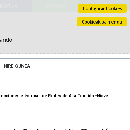
VISADOS
Configurar Cookies
Cookieak baimendu
icando
NIRE GUNEA
ecciones eléctricas de Redes de Alta Tensión -Niovel