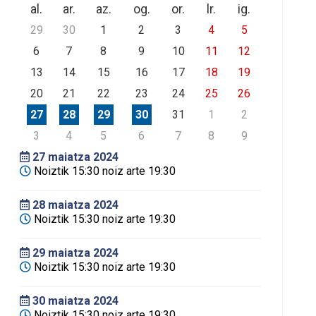
al.
ar.
az.
og.
or.
lr.
ig.
29
30
1
2
3
4
5
6
7
8
9
10
11
12
13
14
15
16
17
18
19
20
21
22
23
24
25
26
27
28
29
30
31
1
2
3
4
5
6
7
8
9
27
maiatza 2024
Noiztik 15:30 noiz arte 19:30
28
maiatza 2024
Noiztik 15:30 noiz arte 19:30
29
maiatza 2024
Noiztik 15:30 noiz arte 19:30
30
maiatza 2024
Noiztik 15:30 noiz arte 19:30