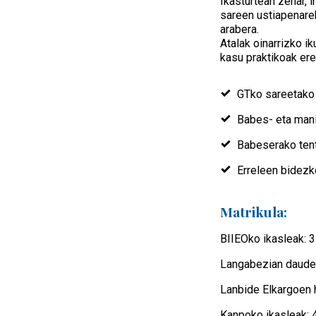
Ikasturtean zehar, 
sareen ustiapenarek
arabera.
Atalak oinarrizko i
kasu praktikoak ere
GTko sareetako
Babes- eta man
Babeserako tent
Erreleen bidezk
Matrikula:
BIIEOko ikasleak: 
Langabezian dauden
Lanbide Elkargoen 
Kanpoko ikasleak: 