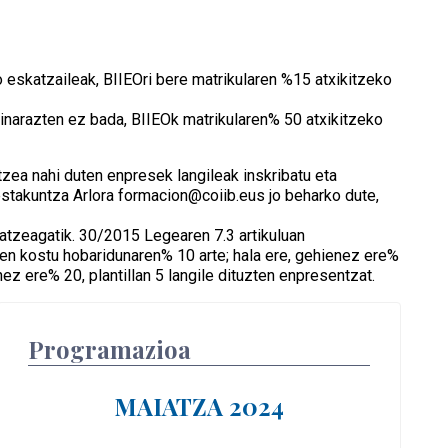
 eskatzaileak, BIIEOri bere matrikularen %15 atxikitzeko
inarazten ez bada, BIIEOk matrikularen% 50 atxikitzeko
ea nahi duten enpresek langileak inskribatu eta
estakuntza Arlora formacion@coiib.eus jo beharko dute,
atzeagatik. 30/2015 Legearen 7.3 artikuluan
ren kostu hobaridunaren% 10 arte; hala ere, gehienez ere%
nez ere% 20, plantillan 5 langile dituzten enpresentzat.
Programazioa
MAIATZA 2024