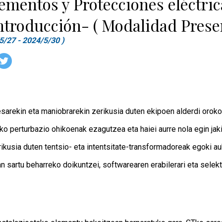
ementos y Protecciones eléctri
ntroducción- ( Modalidad Prese
5/27 - 2024/5/30 )
arekin eta maniobrarekin zerikusia duten ekipoen alderdi orokor
o perturbazio ohikoenak ezagutzea eta haiei aurre nola egin jaki
ikusia duten tentsio- eta intentsitate-transformadoreak egoki au
n sartu beharreko doikuntzei, softwarearen erabilerari eta selek