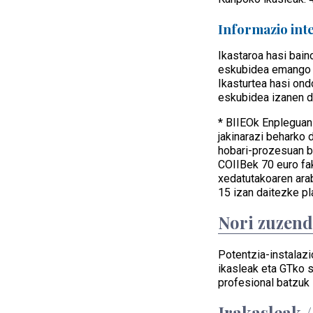
Informazio int
Ikastaroa hasi bain
eskubidea emango d
Ikasturtea hasi on
eskubidea izanen d
* BIIEOk Enpleguan
jakinarazi beharko 
hobari-prozesuan b
COIIBek 70 euro fak
xedatutakoaren arab
15 izan daitezke pl
Nori zuzen
Potentzia-instalazi
ikasleak eta GTko 
profesional batzuk
Irakasleak 