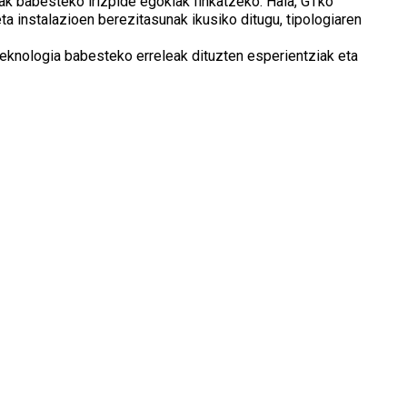
ak babesteko irizpide egokiak finkatzeko. Hala, GTko
ta instalazioen berezitasunak ikusiko ditugu, tipologiaren
t teknologia babesteko erreleak dituzten esperientziak eta