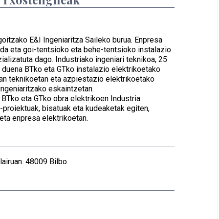
oitzako E&I Ingeniaritza Saileko burua. Enpresa
da eta goi-tentsioko eta behe-tentsioko instalazio
ializatuta dago. Industriako ingeniari teknikoa, 25
 duena BTko eta GTko instalazio elektrikoetako
lan teknikoetan eta azpiestazio elektrikoetako
ngeniaritzako eskaintzetan.
 BTko eta GTko obra elektrikoen Industria
-proiektuak, bisatuak eta kudeaketak egiten,
 eta enpresa elektrikoetan.
lairuan. 48009 Bilbo