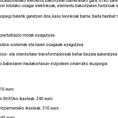
instalazioetako elementu bakoitzean barneratuko gara, GTko sare
in lotutako osagai elektrikoak, elementu bakoitzaren funtzioak e
kuspegi batetik garatzen dira, kasu teorikoak barne, baita hainba
.
 perturbazio motak ezagutzea
iobra-sistemak eta haien osagaiak ezagutzea
sio- eta intentsitate-transformadoreak behar bezala aukeratzea
o babesaren hautakortasun-irizpideen oinarrizko ikuspegia
310 euro
 BIIEOko ikasleak: 240 euro
hitzarmeneko ikasleak: 310 euro
445 euro