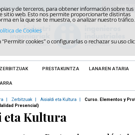
propias y de terceros, para obtener información sobre tus
 sitio web. Esto nos permite proporcionarte distintas
rma en la que se te muestra, o analizar nuestro tráfico.
olítica de Cookies
“Permitir cookies” o configurarlas o rechazar su uso cl
ZERBITZUAK
PRESTAKUNTZA
LANAREN ATARIA
KARRA
ra
Zerbitzuak
Aisialdi eta Kultura
Curso. Elementos y Prot
dalidad Presencial)
i eta Kultura