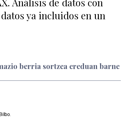
 Análisis de datos con
datos ya incluidos en un
azio berria sortzea ereduan barne
Bilbo.