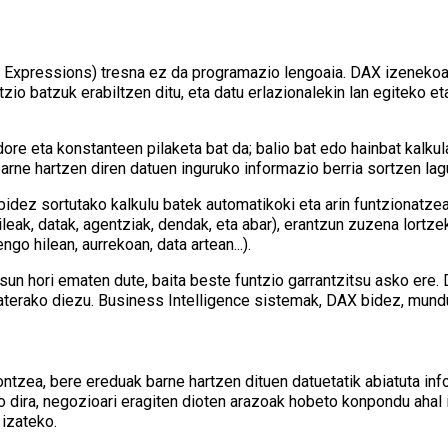
 Expressions) tresna ez da programazio lengoaia. DAX izenekoa
ntzio batzuk erabiltzen ditu, eta datu erlazionalekin lan egiteko
ore eta konstanteen pilaketa bat da; balio bat edo hainbat kalkul
arne hartzen diren datuen inguruko informazio berria sortzen lag
bidez sortutako kalkulu batek automatikoki eta arin funtzionatzea
ileak, datak, agentziak, dendak, eta abar), erantzun zuzena lortz
ngo hilean, aurrekoan, data artean...).
un hori ematen dute, baita beste funtzio garrantzitsu asko ere. 
aterako diezu. Business Intelligence sistemak, DAX bidez, mundu
tzea, bere ereduak barne hartzen dituen datuetatik abiatuta info
ko dira, negozioari eragiten dioten arazoak hobeto konpondu ahal i
izateko.