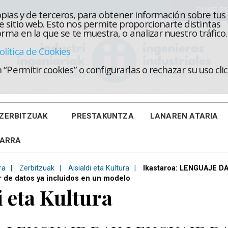
propias y de terceros, para obtener información sobre tus
 sitio web. Esto nos permite proporcionarte distintas
rma en la que se te muestra, o analizar nuestro tráfico.
olítica de Cookies
“Permitir cookies” o configurarlas o rechazar su uso cl
ZERBITZUAK
PRESTAKUNTZA
LANAREN ATARIA
KARRA
ra
Zerbitzuak
Aisialdi eta Kultura
Ikastaroa: LENGUAJE DA
r de datos ya incluidos en un modelo
i eta Kultura