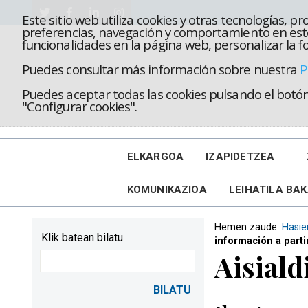
Este sitio web utiliza cookies y otras tecnologías, 
preferencias, navegación y comportamiento en este
funcionalidades en la página web, personalizar la fo
Puedes consultar más información sobre nuestra
P
Puedes aceptar todas las cookies pulsando el botón 
"Configurar cookies".
ELKARGOA
IZAPIDETZEA
KOMUNIKAZIOA
LEIHATILA BA
Hemen zaude:
Hasie
Klik batean bilatu
información a parti
Aisiald