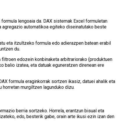
 formula lengoaia da. DAX sistemak Excel formuletan
 eta agregazio automatikoa egiteko diseinatutako beste
atu eta itzultzeko formula edo adierazpen batean erabil
untzen du.
 filtroen edozein konbinaketa arbitrariorako (produktuen
eko balio izatea, eta datuak eguneratzen direnean ere
DAX formula eraginkorrak sortzen ikasiz, datuei ahalik eta
 horretan murgiltzen lagunduko dizu.
rmazio berria sortzeko. Horrela, erantzun bisual eta
zateko, edo, besterik gabe, orain arte ikusi ezin izan den