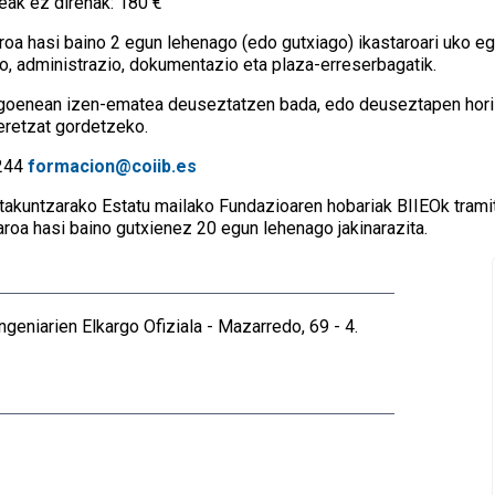
eak ez direnak: 180 €
roa hasi baino 2 egun lehenago (edo gutxiago) ikastaroari uko e
o, administrazio, dokumentazio eta plaza-erreserbagatik.
agoenean izen-ematea deuseztatzen bada, edo deuseztapen hori 
eretzat gordetzeko.
2244
formacion@coiib.es
takuntzarako Estatu mailako Fundazioaren hobariak BIIEOk trami
aroa hasi baino gutxienez 20 egun lehenago jakinarazita.
ngeniarien Elkargo Ofiziala - Mazarredo, 69 - 4.