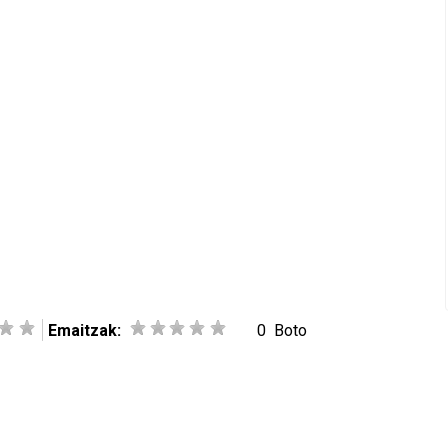
Emaitzak:
0
Boto