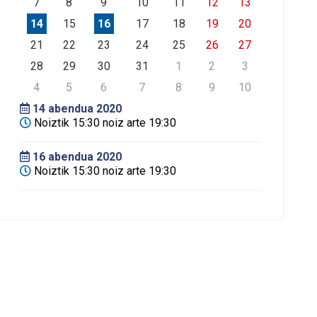
7
8
9
10
11
12
13
14
15
16
17
18
19
20
21
22
23
24
25
26
27
28
29
30
31
1
2
3
4
5
6
7
8
9
10
14
abendua 2020
Noiztik 15:30 noiz arte 19:30
16
abendua 2020
Noiztik 15:30 noiz arte 19:30