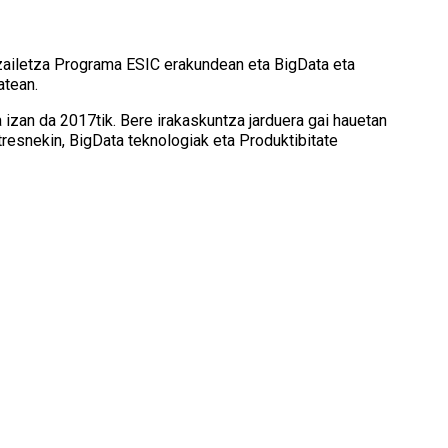
tzailetza Programa ESIC erakundean eta BigData eta
atean.
 izan da 2017tik. Bere irakaskuntza jarduera gai hauetan
 tresnekin, BigData teknologiak eta Produktibitate