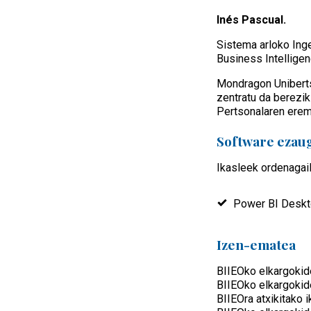
Inés Pascual.
Sistema arloko Ing
Business Intelligen
Mondragon Unibertsi
zentratu da berezik
Pertsonalaren eremu
Software ezau
Ikasleek ordenagai
Power BI Desk
Izen-ematea
BIIEOko elkargokid
BIIEOko elkargokid
BIIEOra atxikitako i