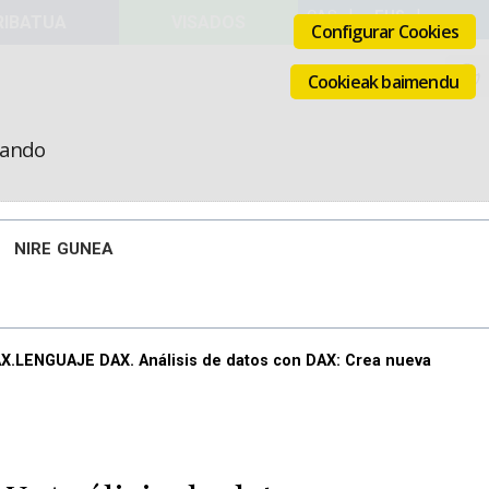
VISADOS
Configurar Cookies
Cookieak baimendu
icando
NIRE GUNEA
X.LENGUAJE DAX. Análisis de datos con DAX: Crea nueva