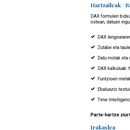
Hartzaileak / B
DAX formulen bidez
ostean, datuen ingu
DAX lengoaiaren
Zutabe eta taule
Datu motak eta 
DAX kalkuluak: N
Funtzioen metak
Ebaluazio testui
Time Intelligen
Parte-hartze ziur
Irakaslea