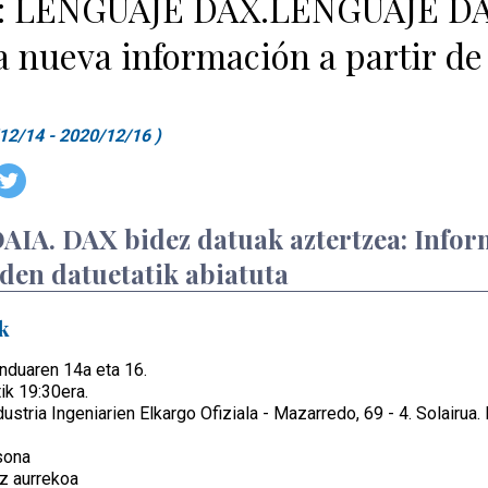
a: LENGUAJE DAX.LENGUAJE DAX.
 nueva información a partir de 
12/14 - 2020/12/16 )
A. DAX bidez datuak aztertzea: Inform
den datuetatik abiatuta
k
duaren 14a eta 16.
ik 19:30era.
ustria Ingeniarien Elkargo Ofiziala - Mazarredo, 69 - 4. Solairua. 
sona
z aurrekoa