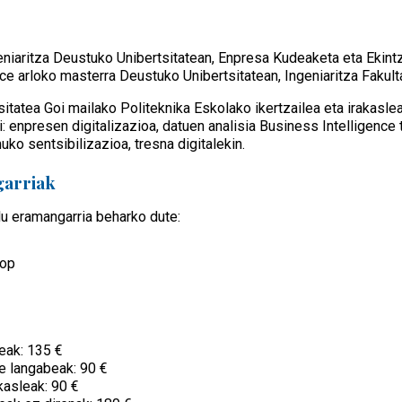
eniaritza Deustuko Unibertsitatean, Enpresa Kudeaketa eta Ekin
ce arloko masterra Deustuko Unibertsitatean, Ingeniaritza Fakult
tatea Goi mailako Politeknika Eskolako ikertzailea eta irakaslea
i: enpresen digitalizazioa, datuen analisia Business Intelligence
ko sentsibilizazioa, tresna digitalekin.
garriak
lu eramangarria beharko dute:
top
eak: 135 €
e langabeak: 90 €
kasleak: 90 €