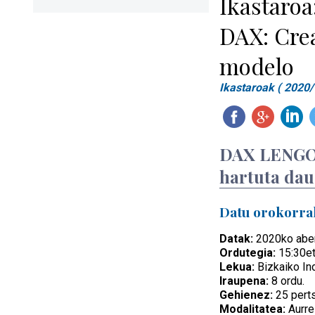
Ikastaro
DAX: Crea
modelo
Ikastaroak ( 2020/
DAX LENGOAI
hartuta dau
Datu orokorra
Datak:
2020ko aben
Ordutegia:
15:30et
Lekua:
Bizkaiko Ind
Iraupena:
8 ordu.
Gehienez:
25 pert
Modalitatea:
Aurre