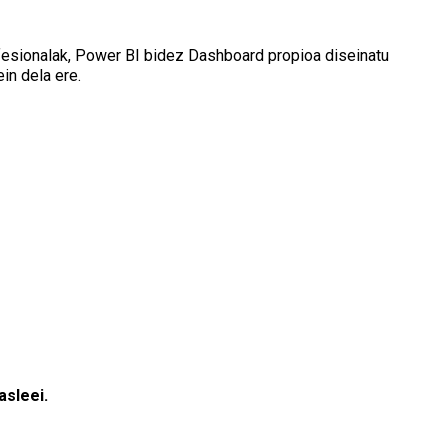
fesionalak, Power BI bidez Dashboard propioa diseinatu
in dela ere.
asleei.