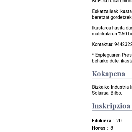
BIIEOko elkargokid
Eskatzaileak ikasta
beretzat gordetzek
Ikastaroa hasita d
matrikularen %50 b
Kontaktua: 94423
* Enpleguaren Pres
beharko dute, ikast
Kokapena
Bizkaiko Industria I
Solairua. Bilbo.
Inskripzioa
Edukiera :
20
Horas :
8