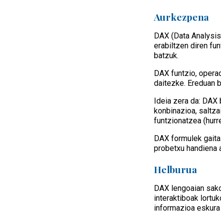
Aurkezpena
DAX (Data Analysis
erabiltzen diren fu
batzuk.
DAX funtzio, operad
daitezke. Ereduan b
Ideia zera da: DAX 
konbinazioa, saltza
funtzionatzea (hurre
DAX formulek gaitas
probetxu handiena 
Helburua
DAX lengoaian sakon
interaktiboak lortu
informazioa eskura 