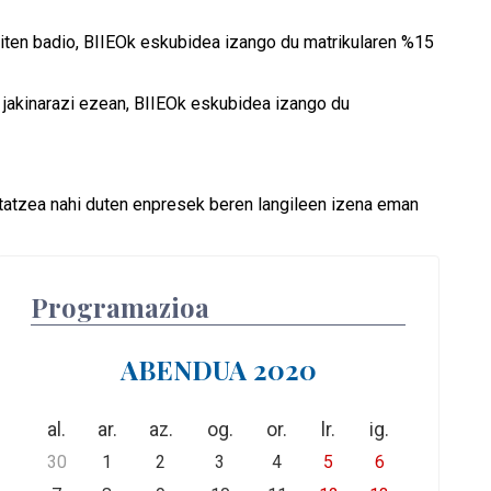
giten badio, BIIEOk eskubidea izango du matrikularen %15
jakinarazi ezean, BIIEOk eskubidea izango du
tatzea nahi duten enpresek beren langileen izena eman
Programazioa
ABENDUA 2020
al.
ar.
az.
og.
or.
lr.
ig.
30
1
2
3
4
5
6