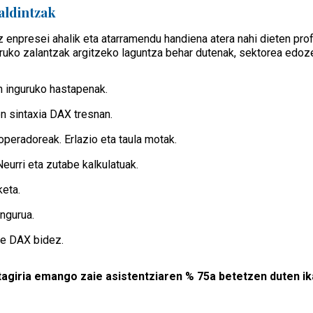
aldintzak
 enpresei ahalik eta atarramendu handiena atera nahi dieten pro
ruko zalantzak argitzeko laguntza behar dutenak, sektorea edoze
 inguruko hastapenak.
n sintaxia DAX tresnan.
operadoreak. Erlazio eta taula motak.
eurri eta zutabe kalkulatuak.
eta.
ngurua.
ce DAX bidez.
tagiria emango zaie asistentziaren % 75a betetzen duten ik