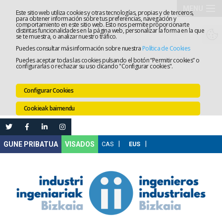
MENU
Este sitio web utiliza cookies y otras tecnologías, propias y de terceros,
para obtener información sobre tus preferencias, navegación y
comportamiento en este sitio web. Esto nos permite proporcionarte
Elkargoa
distintas funcionalidades en la página web, personalizar la forma en la que
se te muestra, o analizar nuestro tráfico.
Puedes consultar más información sobre nuestra
Política de Cookies
Izapidetz
Puedes aceptar todas las cookies pulsando el botón “Permitir cookies” o
configurarlas o rechazar su uso clicando "Configurar cookies".
Zerbitzua
Configurar Cookies
Prestakun
Cookieak baimendu
Lanaren
Ataria
Nire
VISADOS
Gunea
Komunika
Leihatila
bakarra