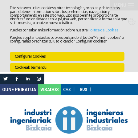
MENU
Este sitio web utiliza cookies y otras tecnologías, propias y de terceros,
para obtener información sobre tus preferencias, navegación y
comportamiento en este sitio web. Esto nos permite proporcionarte
Elkargoa
distintas funcionalidades en la página web, personalizar la forma en la que
se te muestra, o analizar nuestro tráfico.
Puedes consultar más información sobre nuestra
Política de Cookies
Izapidetz
Puedes aceptar todas las cookies pulsando el botón “Permitir cookies” o
configurarlas o rechazar su uso clicando "Configurar cookies".
Zerbitzua
Configurar Cookies
Prestakun
Cookieak baimendu
Lanaren
Ataria
Nire
VISADOS
Gunea
Komunika
Leihatila
bakarra