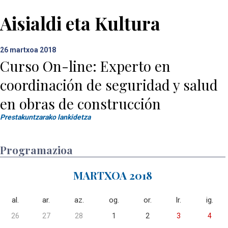
Aisialdi eta Kultura
26
martxoa 2018
Curso On-line: Experto en
coordinación de seguridad y salud
en obras de construcción
Prestakuntzarako lankidetza
Programazioa
MARTXOA 2018
al.
ar.
az.
og.
or.
lr.
ig.
26
27
28
1
2
3
4