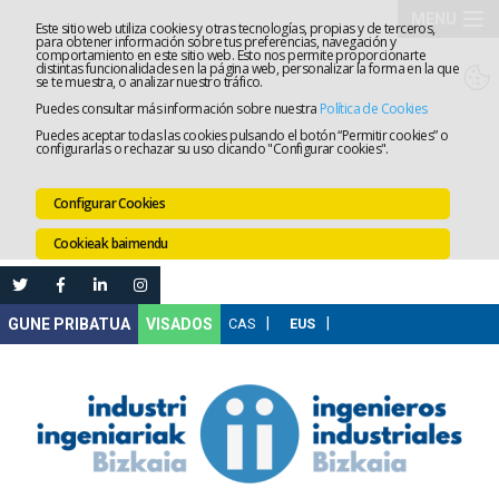
MENU
Este sitio web utiliza cookies y otras tecnologías, propias y de terceros,
para obtener información sobre tus preferencias, navegación y
comportamiento en este sitio web. Esto nos permite proporcionarte
Elkargoa
distintas funcionalidades en la página web, personalizar la forma en la que
se te muestra, o analizar nuestro tráfico.
Puedes consultar más información sobre nuestra
Política de Cookies
Izapidetz
Puedes aceptar todas las cookies pulsando el botón “Permitir cookies” o
configurarlas o rechazar su uso clicando "Configurar cookies".
Zerbitzua
Configurar Cookies
Prestakun
Cookieak baimendu
Lanaren
Ataria
Nire
VISADOS
Gunea
Komunika
Leihatila
bakarra