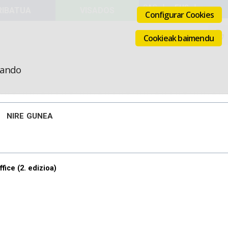
VISADOS
Configurar Cookies
Cookieak baimendu
icando
NIRE GUNEA
fice (2. edizioa)