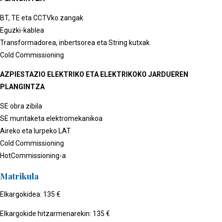
BT, TE eta CCTVko zangak
Eguzki-kablea
Transformadorea, inbertsorea eta String kutxak
Cold Commissioning
AZPIESTAZIO ELEKTRIKO ETA ELEKTRIKOKO JARDUEREN
PLANGINTZA
SE obra zibila
SE muntaketa elektromekanikoa
Aireko eta lurpeko LAT
Cold Commissioning
HotCommissioning-a
Matrikula
Elkargokidea: 135 €
Elkargokide hitzarmenarekin: 135 €