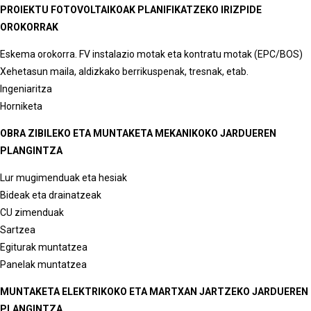
PROIEKTU FOTOVOLTAIKOAK PLANIFIKATZEKO IRIZPIDE
OROKORRAK
Eskema orokorra. FV instalazio motak eta kontratu motak (EPC/BOS)
Xehetasun maila, aldizkako berrikuspenak, tresnak, etab.
Ingeniaritza
Horniketa
OBRA ZIBILEKO ETA MUNTAKETA MEKANIKOKO JARDUEREN
PLANGINTZA
Lur mugimenduak eta hesiak
Bideak eta drainatzeak
CU zimenduak
Sartzea
Egiturak muntatzea
Panelak muntatzea
MUNTAKETA ELEKTRIKOKO ETA MARTXAN JARTZEKO JARDUEREN
PLANGINTZA