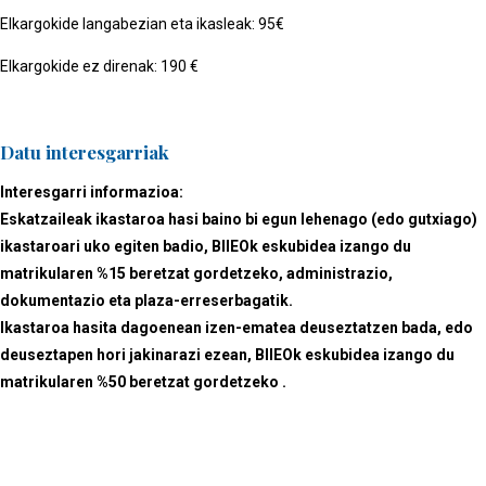
Elkargokide langabezian eta ikasleak: 95€
Elkargokide ez direnak: 190 €
Datu interesgarriak
Interesgarri informazioa:
Eskatzaileak ikastaroa hasi baino bi egun lehenago (edo gutxiago)
ikastaroari uko egiten badio, BIIEOk eskubidea izango du
matrikularen %15 beretzat gordetzeko, administrazio,
dokumentazio eta plaza-erreserbagatik.
Ikastaroa hasita dagoenean izen-ematea deuseztatzen bada, edo
deuseztapen hori jakinarazi ezean, BIIEOk eskubidea izango du
matrikularen %50 beretzat gordetzeko .