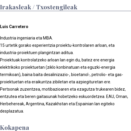
Irakasleak / Txostengileak
Luis Carretero
Industria ingeniaria eta MBA.
15 urtetik gorako esperientzia proiektu-kontrolaren arloan, eta
industria-proiektuen plangintzan aditua.
Proiektuak kontrolatzeko arloan lan egin du, batez ere energia
elektrikoko proiektuetan (ziklo konbinatuan eta eguzki-energia
termikoan), baina baita desalinizazio-, bioetanol-, petrolio- eta gas-
proiektuetan eta eraikuntza zibiletan eta azpiegituretan ere.
Pertsonak zuzentzea, motibazioaren eta ezagutza trukearen bidez,
entzutea eta beren gaitasunak hobetzeko eskuordetzea. EAU, Oman,
Herbehereak, Argentina, Kazakhstan eta Espainian lan egiteko
desplazatua.
Kokapena