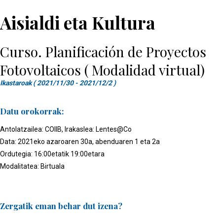
Aisialdi eta Kultura
Curso. Planificación de Proyectos
Fotovoltaicos ( Modalidad virtual)
Ikastaroak ( 2021/11/30 - 2021/12/2 )
Datu orokorrak:
Antolatzailea: COIIB, Irakaslea: Lentes@Co
Data: 2021eko azaroaren 30a, abenduaren 1 eta 2a
Ordutegia: 16:00etatik 19:00etara
Modalitatea: Birtuala
Zergatik eman behar dut izena?