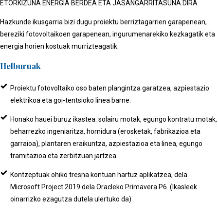
ETORKIZUNA ENERGIA BERDEA ETA JASANGARRITASUNA DIRA
Hazkunde ikusgarria bizi dugu proiektu berriztagarrien garapenean,
bereziki fotovoltaikoen garapenean, ingurumenarekiko kezkagatik eta
energia horien kostuak murrizteagatik.
Helburuak
Proiektu fotovoltaiko oso baten plangintza garatzea, azpiestazio
elektrikoa eta goi-tentsioko linea barne.
Honako hauei buruz ikastea: solairu motak, egungo kontratu motak,
beharrezko ingeniaritza, hornidura (erosketak, fabrikazioa eta
garraioa), plantaren eraikuntza, azpiestazioa eta linea, egungo
tramitazioa eta zerbitzuan jartzea.
Kontzeptuak ohiko tresna kontuan hartuz aplikatzea, dela
Microsoft Project 2019 dela Oracleko Primavera P6. (Ikasleek
oinarrizko ezagutza dutela ulertuko da).