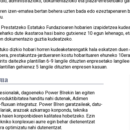
io, administrazioko, dokumentazioko eta plaza-erreserbako ga
oren izen-ematea bertan behera uzten bada edo ezeztapenaren be
u.
 Prestatzeko Estatuko Fundazioaren hobarien izapidetzea kudeat
eharko dute ikastaroa hasi baino gutxienez 10 egun lehenago, et
en dokumentazio guztia kudeatzeko.
tuko dizkio hobari horren kudeaketarengatik hala eskatzen duen 
era, prestakuntza-jardueraren kostu hobarituaren ehuneko 10era 
rits daitezke plantillan 6-9 langile dituzten enpresetako langil
antillan gehienez 5 langile dituzten enpresen kasuan.
dua
fesionalak, dagoeneko Power BIrekin lan egiten
roduktibitatea handitu nahi dutenak, Adimen
n-fluxuan integratuz. Power BIren garatzaileak, datu-
ulariak, arazoak azkarrago konpondu, teknika
ta haien konponbideen kalitatea hobetzeko. Ezin
kniko konplexuei aurre egin behar dietenentzat
a optimizatu nahi dutenentzat.