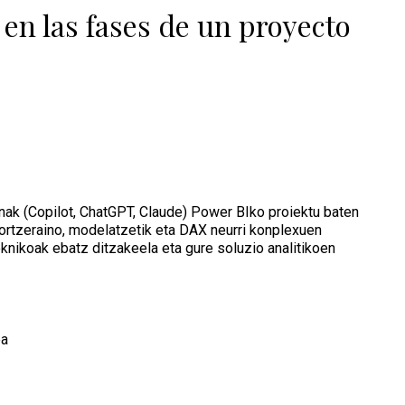
 en las fases de un proyecto
esnak (Copilot, ChatGPT, Claude) Power BIko proiektu baten
sortzeraino, modelatzetik eta DAX neurri konplexuen
eknikoak ebatz ditzakeela eta gure soluzio analitikoen
ea