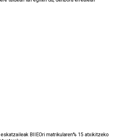
 eskatzaileak BIIEOri matrikularen% 15 atxikitzeko