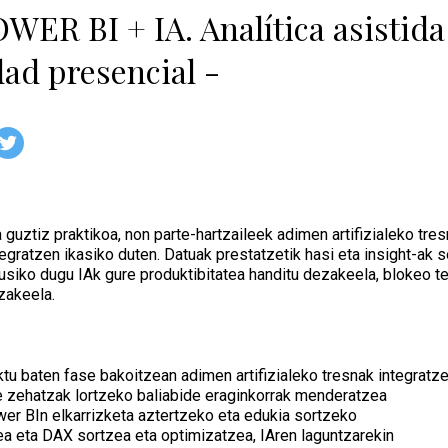
WER BI + IA. Analítica asistida
ad presencial -
ta guztiz praktikoa, non parte-hartzaileek adimen artifizialeko tr
egratzen ikasiko duten. Datuak prestatzetik hasi eta insight-ak 
ikusiko dugu IAk gure produktibitatea handitu dezakeela, blokeo t
zakeela.
tu baten fase bakoitzean adimen artifizialeko tresnak integratz
de zehatzak lortzeko baliabide eraginkorrak menderatzea
ower BIn elkarrizketa aztertzeko eta edukia sortzeko
a eta DAX sortzea eta optimizatzea, IAren laguntzarekin