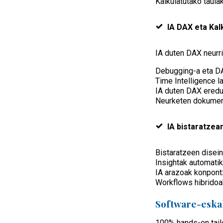
Kalkulatutako taula
IA DAX eta Kal
IA duten DAX neurr
Debugging-a eta D
Time Intelligence 
IA duten DAX eredu
Neurketen dokumen
IA bistaratzea
Bistaratzeen disein
Insightak automati
IA arazoak konpont
Workflows hibridoa
Software-eska
100% hands-on taile