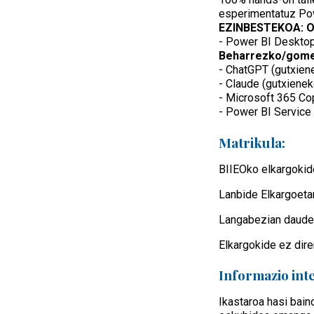
esperimentatuz Powe
EZINBESTEKOA: Or
- Power BI Desktop 
Beharrezko/gome
- ChatGPT (gutxien
- Claude (gutxiene
- Microsoft 365 Cop
- Power BI Service
Matrikula:
BIIEOko elkargokid
Lanbide Elkargoeta
Langabezian dauden
Elkargokide ez dire
Informazio int
Ikastaroa hasi bain