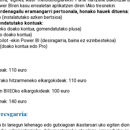
r BIren kasu errealetan aplikatzen diren IAko tresnekin.
denagailu eramangarri pertsonala, honako hauek dituena:
(instalatutako azken bertsioa)
ndatutako kontuak:
eko doako kontua, gomendatutako plusa)
ko doako kontua)
ilot -ekin Power BI (desiragarria, baina ez ezinbestekoa)
 (doako kontua edo Pro)
eak: 110 euro
rako hitzarmeneko elkargokideak: 110 euro
 BIIEOko elkargokideak: 100 euro
nak: 140 euro
eresgarria:
o bi lanegun lehenago edo gutxiagoan ikastaroari uko egiten dion