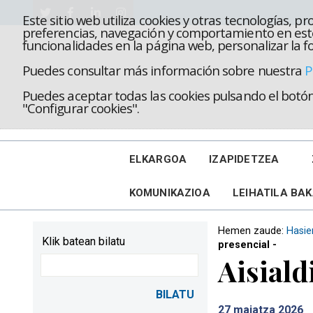
Este sitio web utiliza cookies y otras tecnologías, 
preferencias, navegación y comportamiento en este
funcionalidades en la página web, personalizar la fo
Puedes consultar más información sobre nuestra
P
Puedes aceptar todas las cookies pulsando el botón 
"Configurar cookies".
ELKARGOA
IZAPIDETZEA
KOMUNIKAZIOA
LEIHATILA BA
Hemen zaude:
Hasie
Klik batean bilatu
presencial -
Aisiald
27
maiatza 2026