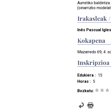
Aurretiko baldintza
(oinarrizko modelat
Irakasleak 
Inés Pascual Igle
Kokapena
Mazarredo 69, 4. so
Inskripzioa
Edukiera :
15
Horas :
5
Bozkatu: