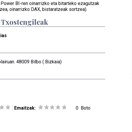
: Power BI-ren oinarrizko eta bitarteko ezagutzak
zea, oinarrizko DAX, bistaratzeak sortzea).
/ Txostengileak
sias
lairuan. 48009 Bilbo ( Bizkaia)
Emaitzak:
0
Boto