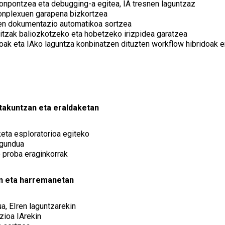
konpontzea eta debugging-a egitea, IA tresnen laguntzaz
konplexuen garapena bizkortzea
en dokumentazio automatikoa sortzea
aitzak baliozkotzeko eta hobetzeko irizpidea garatzea
oak eta IAko laguntza konbinatzen dituzten workflow hibridoak e
takuntzan eta eraldaketan
keta esploratorioa egiteko
agundua
 proba eraginkorrak
n eta harremanetan
a, EIren laguntzarekin
zioa IArekin