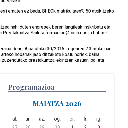
stuetarako.
rri ematen ez bada, BIIEOk matrikularen% 50 atxikitzeko
zea nahi duten enpresek beren langileak inskribatu eta
a Prestakuntza Sailera formacion@coiib.eus jo hobari-
erakundeari. Aipatutako 30/2015 Legearen 7.3 artikuluan
arteko hobariak jaso ditzakete kostu horiek, baina
eei zuzendutako prestakuntza-ekintzen kasuan, bai eta
Programazioa
MAIATZA 2026
al.
ar.
az.
og.
or.
lr.
ig.
27
28
29
30
1
2
3