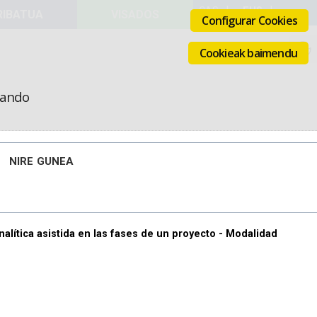
VISADOS
Configurar Cookies
Cookieak baimendu
icando
NIRE GUNEA
nalítica asistida en las fases de un proyecto - Modalidad