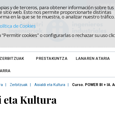
propias y de terceros, para obtener información sobre tus
 sitio web. Esto nos permite proporcionarte distintas
rma en la que se te muestra, o analizar nuestro tráfico.
olítica de Cookies
“Permitir cookies” o configurarlas o rechazar su uso cl
ZERBITZUAK
PRESTAKUNTZA
LANAREN ATARIA
KARRA
ra
Zerbitzuak
Aisialdi eta Kultura
Curso. POWER BI + IA. A
i eta Kultura