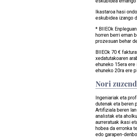
eskubidea emango d
Ikastaroa hasi ond
eskubidea izango d
* BIIEOk Enpleguan
horren berri eman b
prozesuan behar d
BIIEOk 70 € faktura
xedatutakoaren arab
ehuneko 15era ere i
ehuneko 20ra ere pl
Nori zuzen
Ingeniariak eta pro
dutenak eta beren p
Artifiziala beren la
analistak eta aholk
aurreratuak ikasi e
hobea da erronka te
edo garapen-denbor