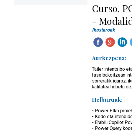
Curso. PO
- Modalid
Ikastaroak
Aurkezpena:
Tailer intentsibo e
fase bakoitzean int
sorreratik igaroz, 
kalitatea hobetu de
Helburuak:
- Power BIko proiek
- Kode eta irtenbi
- Erabili Copilot P
- Power Query kode