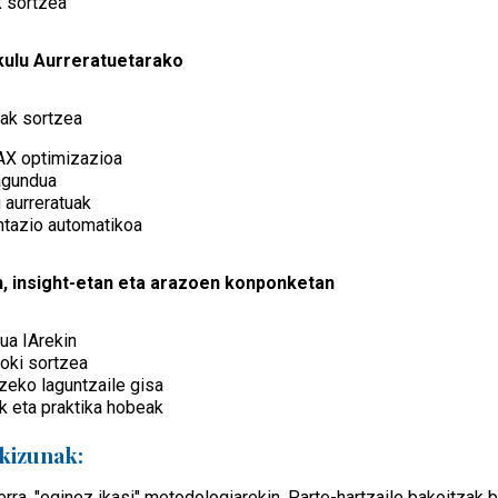
k sortzea
kulu Aurreratuetarako
iak sortzea
AX optimizazioa
lagundua
 aurreratuak
tazio automatikoa
n, insight-etan eta arazoen konponketan
ua IArekin
koki sortzea
zeko laguntzaile gisa
k eta praktika hobeak
kizunak:
rra, "eginez ikasi" metodologiarekin. Parte-hartzaile bakoitzak b