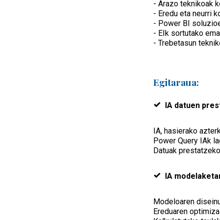
- Arazo teknikoak 
- Eredu eta neurri 
- Power BI soluzio
- EIk sortutako em
- Trebetasun teknik
Egitaraua:
IA datuen pres
IA, hasierako azter
Power Query IAk l
Datuak prestatzeko
IA modelaketa
Modeloaren diseinu
Ereduaren optimiza