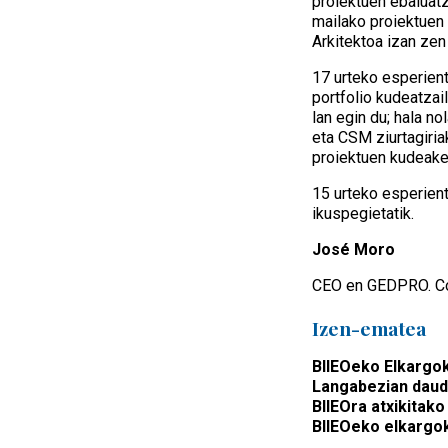
proiektuen ebaluat
mailako proiektuen 
Arkitektoa izan zen
17 urteko esperient
portfolio kudeatzai
lan egin du; hala n
eta CSM ziurtagiria
proiektuen kudeaket
15 urteko esperient
ikuspegietatik.
José Moro
CEO en GEDPRO. Con
Izen-ematea
BIIEOeko Elkargok
Langabezian daud
BIIEOra atxikitako
BIIEOeko elkargok