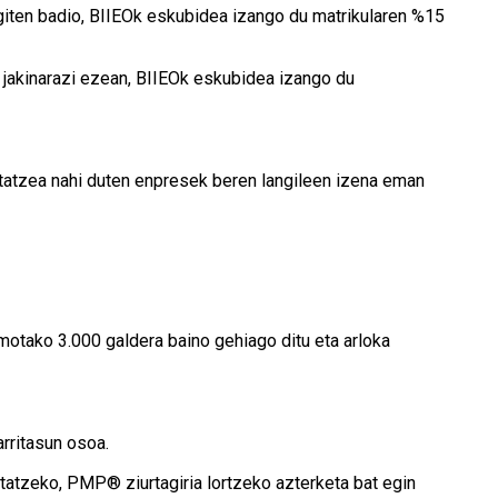
egiten badio, BIIEOk eskubidea izango du matrikularen %15
jakinarazi ezean, BIIEOk eskubidea izango du
tatzea nahi duten enpresek beren langileen izena eman
motako 3.000 galdera baino gehiago ditu eta arloka
rritasun osoa.
tatzeko, PMP® ziurtagiria lortzeko azterketa bat egin