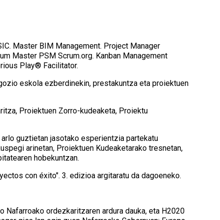
, ESIC. Master BIM Management. Project Manager
 Scrum Master PSM Scrum.org. Kanban Management
ious Play® Facilitator.
egozio eskola ezberdinekin, prestakuntza eta proiektuen
ritza, Proiektuen Zorro-kudeaketa, Proiektu
 arlo guztietan jasotako esperientzia partekatu
kuspegi arinetan, Proiektuen Kudeaketarako tresnetan,
bitatearen hobekuntzan.
ectos con éxito". 3. edizioa argitaratu da dagoeneko.
ko Nafarroako ordezkaritzaren ardura dauka, eta H2020