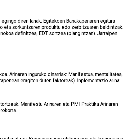
ik egingo diren lanak: Egitekoen Banakapenaren egitura
ko eta sorkuntzaren produktu edo zerbitzuaren baldintzak.
nokoa definitzea, EDT sortzea (plangintzan). Jarraipen
oa. Arinaren inguruko oinarriak: Manifestua, mentalitatea,
zapenean eragiten duten faktoreak). Inplementazio arina:
tortzeak. Manifestu Arinaren eta PMI Praktika Arinaren
rokorra.
ena estimatzea. Kronogramaren elaborazioa eta kronograma