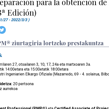
eparación para la obtención de 
ª Edición)
1/27 - 2022/3/3 )
® ziurtagiria lortzeko prestakuntza
k
rilaren 27, otsailaren 3, 10, 17, 24a eta martxoaren 3a.
tik 14:00etara eta 15:00etatik 18:00etara
ri Ingeniarien Elkargo Ofiziala (Mazarredo, 69 - 4. solairua, Bilb
idetza:
20 pertsona
z aurrekoa
ent Professional (PMP®)
eta
Certified Associate of Pro