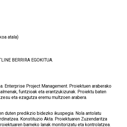
koa atala)
INE BERRIRA EGOKITUA.
oa. Enterprise Project Management. Proiektuen araberako
halmenak, funtzioak eta erantzukizunak. Proiektu baten
ozesu eta ezagutza eremu multzoen arabera.
n duten predikzio bidezko ikuspegia. Nola antolatu
rdinatzea. Konstituzio Akta. Proiektuaren Zuzendaritza
oiektuaren barneko lanak monitorizatu eta kontrolatzea.