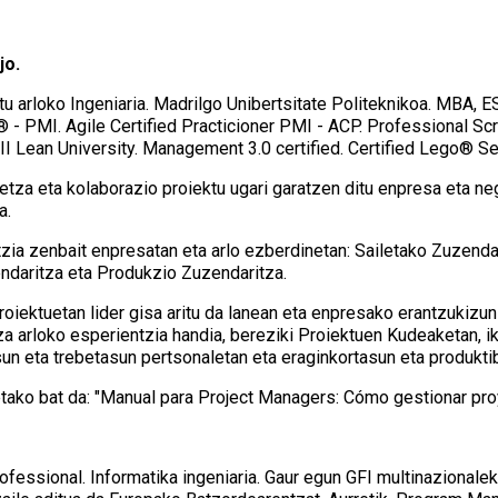
jo.
rtu arloko Ingeniaria. Madrilgo Unibertsitate Politeknikoa. MBA
- PMI. Agile Certified Practicioner PMI - ACP. Professional
 Lean University. Management 3.0 certified. Certified Lego® Ser
letza eta kolaborazio proiektu ugari garatzen ditu enpresa eta n
a.
zia zenbait enpresatan eta arlo ezberdinetan: Sailetako Zuzenda
ndaritza eta Produkzio Zuzendaritza.
oiektuetan lider gisa aritu da lanean eta enpresako erantzukizun
 arloko esperientzia handia, bereziki Proiektuen Kudeaketan, i
un eta trebetasun pertsonaletan eta eraginkortasun eta produkti
tako bat da: "Manual para Project Managers: Cómo gestionar proy
fessional. Informatika ingeniaria. Gaur egun GFI multinazionale