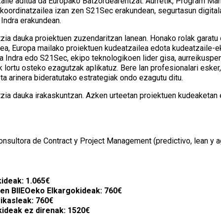
zaile aditua da Europako Batzordearentzat. Aurretik, Program Ma
koordinatzailea izan zen S21Sec erakundean, segurtasun digitala
 Indra erakundean.
zia dauka proiektuen zuzendaritzan lanean. Honako rolak garatu 
lea, Europa mailako proiektuen kudeatzailea edota kudeatzaile-e
ola Indra edo S21Sec, ekipo teknologikoen lider gisa, aurreikuspe
k lortu osteko ezagutzak aplikatuz. Bere lan profesionalari eske
a arinera bideratutako estrategiak ondo ezagutu ditu.
zia dauka irakaskuntzan. Azken urteetan proiektuen kudeaketan e
sultora de Contract y Project Management (predictivo, lean y a
ideak: 1.065€
en BIIEOeko Elkargokideak: 760€
 ikasleak: 760€
ideak ez direnak: 1520€