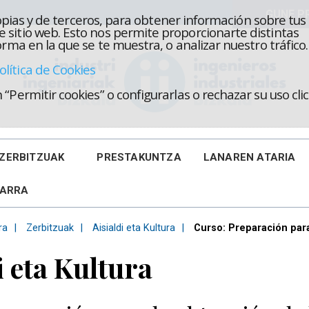
propias y de terceros, para obtener información sobre tus
 sitio web. Esto nos permite proporcionarte distintas
rma en la que se te muestra, o analizar nuestro tráfico.
olítica de Cookies
“Permitir cookies” o configurarlas o rechazar su uso cl
ZERBITZUAK
PRESTAKUNTZA
LANAREN ATARIA
KARRA
ra
Zerbitzuak
Aisialdi eta Kultura
Curso: Preparación par
i eta Kultura