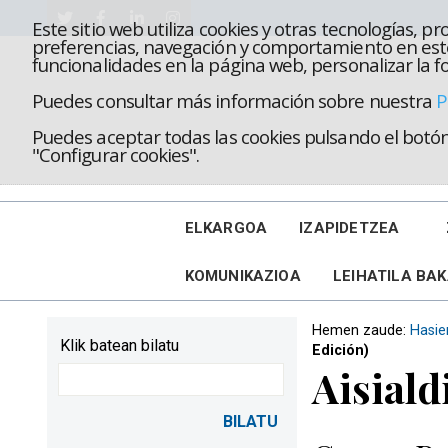
Este sitio web utiliza cookies y otras tecnologías, 
preferencias, navegación y comportamiento en este
funcionalidades en la página web, personalizar la fo
Puedes consultar más información sobre nuestra
P
Puedes aceptar todas las cookies pulsando el botón 
"Configurar cookies".
ELKARGOA
IZAPIDETZEA
KOMUNIKAZIOA
LEIHATILA BA
Hemen zaude:
Hasie
Klik batean bilatu
Edición)
Aisiald