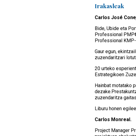
Irakasleak
Carlos José Cone
Bide, Ubide eta Po
Professional PMP® 
Professional KMP-II
Gaur egun, ekintzai
zuzendaritzari lotut
20 urteko esperient
Estrategikoen Zuze
Hainbat motatako pr
dezake.Prestakuntza
zuzendaritza gaitas
Liburu honen egilee
Carlos Monreal.
Project Manager Pro