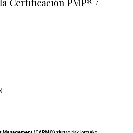
la Certificación PMP® /
o)
ject Management (CAPM®)
ziurtagiriak lortzeko