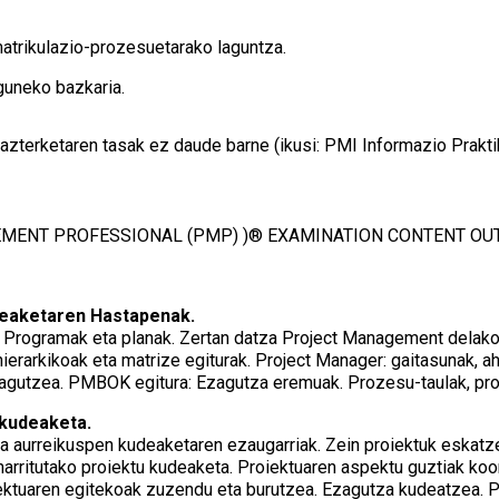
atrikulazio-prozesuetarako laguntza.
uneko bazkaria.
o azterketaren tasak ez daude barne (ikusi: PMI Informazio Prakti
ENT PROFESSIONAL (PMP) )® EXAMINATION CONTENT OUTL
deaketaren Hastapenak.
t. Programak eta planak. Zertan datza Project Management delak
hierarkikoak eta matrize egiturak. Project Manager: gaitasunak, a
zagutzea. PMBOK egitura: Ezagutza eremuak. Prozesu-taulak, pr
 kudeaketa.
a aurreikuspen kudeaketaren ezaugarriak. Zein proiektuk eskatze
arritutako proiektu kudeaketa. Proiektuaren aspektu guztiak koo
ektuaren egitekoak zuzendu eta burutzea. Ezagutza kudeatzea. Pr