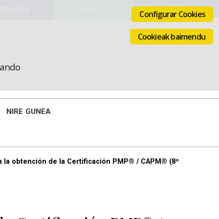
VISADOS
Configurar Cookies
Cookieak baimendu
icando
NIRE GUNEA
a la obtención de la Certificación PMP® / CAPM® (8ª