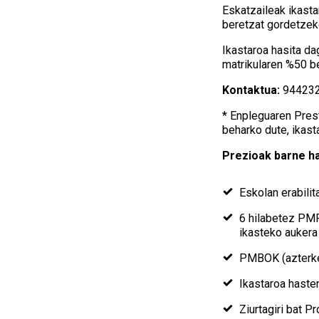
Eskatzaileak ikasta
beretzat gordetzek
Ikastaroa hasita d
matrikularen %50 b
Kontaktua:
94423
* Enpleguaren Pres
beharko dute, ikast
Prezioak barne ha
Eskolan erabili
6 hilabetez PMP
ikasteko aukera
PMBOK (azterket
Ikastaroa haste
Ziurtagiri bat 