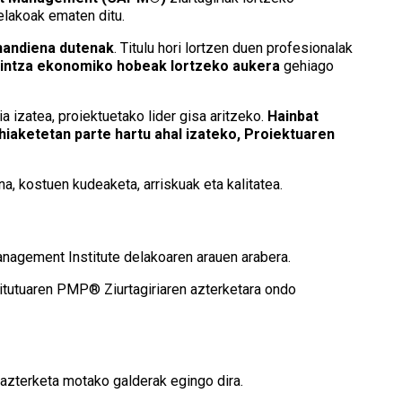
lakoak ematen ditu.
handiena dutenak
. Titulu hori lortzen duen profesionalak
ldintza ekonomiko hobeak lortzeko aukera
gehiago
 izatea, proiektuetako lider gisa aritzeko.
Hainbat
iaketetan parte hartu ahal izateko, Proiektuaren
, kostuen kudeaketa, arriskuak eta kalitatea.
anagement Institute delakoaren arauen arabera.
itutuaren PMP® Ziurtagiriaren azterketara ondo
 azterketa motako galderak egingo dira.