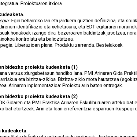
tegratua. Proiektuaren itxiera.
kudeaketa.
egia:
Egin beharreko lan eta jarduera guztien definizioa, eta soil
direnen identifikazio eta xehetasuna, eta EDT egituraren noraino
suak honakoak izango dira: bezeroaren baldintzak jasotzea, norai
ainokoa kontrolatu eta balioztatzea.
pegia. Liberazioen plana. Produktu zerrenda. Bestelakoak.
ren bidezko proiektu kudeaketa (1)
lana versus ziurgabetasun handiko lana. PMI Arinaren Gida Praktik
arriskua eta bizitza-zikloa. Bizitza-ziklo mota hautatzea (egokit
zea. Arinaren inplementazioa: Proiektu arin baten entregak.
ren bidezko proiektu kudeaketa (2)
 Gidaren eta PMI Praktika Arinaren Eskuliburuaren arteko bat e
ko bat etortzeak. Arin eta lean erreferentzia esparruen ikuspegi o
 kudeaketa.
egia:
Nola definitu eta sekuentziatu jarduerak. Jardueren iraup