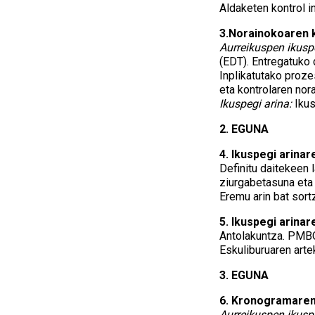
Aldaketen kontrol in
3.Norainokoaren 
Aurreikuspen ikusp
(EDT). Entregatuko 
Inplikatutako proze
eta kontrolaren nor
Ikuspegi arina:
Ikus
2. EGUNA
4. Ikuspegi arina
Definitu daitekeen 
ziurgabetasuna eta 
Eremu arin bat sort
5. Ikuspegi arina
Antolakuntza. PMBOK
Eskuliburuaren arte
3. EGUNA
6. Kronogramaren
Aurreikuspen ikusp