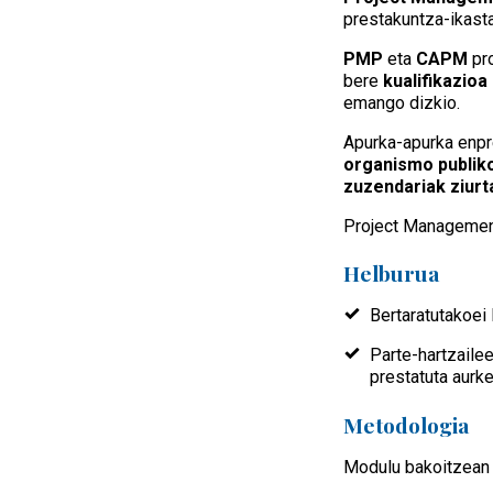
prestakuntza-ikasta
PMP
eta
CAPM
pr
bere
kualifikazio
emango dizkio.
Apurka-apurka enpre
organismo publiko
zuzendariak ziurta
Project Management 
Helburua
Bertaratutakoei
Parte-hartzaile
prestatuta aurke
Metodologia
Modulu bakoitzean e