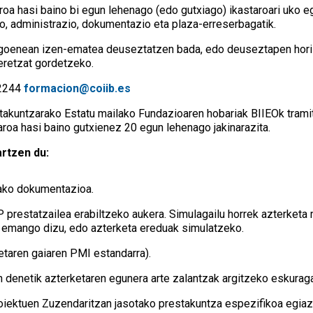
roa hasi baino bi egun lehenago (edo gutxiago) ikastaroari uko 
o, administrazio, dokumentazio eta plaza-erreserbagatik.
agoenean izen-ematea deuseztatzen bada, edo deuseztapen hori 
eretzat gordetzeko.
2244
formacion@coiib.es
takuntzarako Estatu mailako Fundazioaren hobariak BIIEOk trami
aroa hasi baino gutxienez 20 egun lehenago jakinarazita.
rtzen du:
tako dokumentazioa.
 prestatzailea erabiltzeko aukera. Simulagailu horrek azterketa 
 emango dizu, edo azterketa ereduak simulatzeko.
aren gaiaren PMI estandarra).
n denetik azterketaren egunera arte zalantzak argitzeko eskuraga
Proiektuen Zuzendaritzan jasotako prestakuntza espezifikoa egiaz