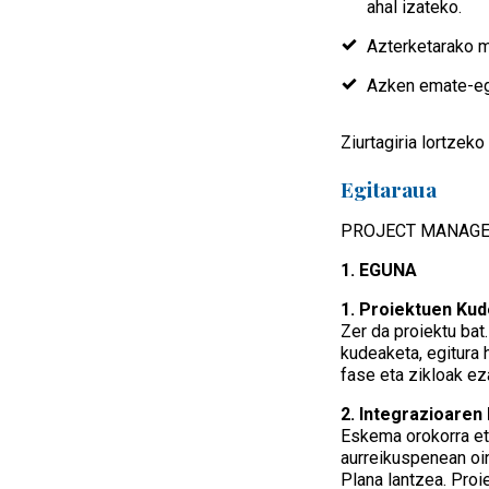
ahal izateko.
Azterketarako m
Azken emate-eg
Ziurtagiria lortzek
Egitaraua
PROJECT MANAGEM
1. EGUNA
1. Proiektuen Ku
Zer da proiektu ba
kudeaketa, egitura 
fase eta zikloak e
2. Integrazioaren
Eskema orokorra et
aurreikuspenean oin
Plana lantzea. Proi