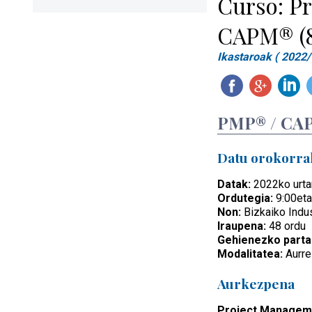
Curso: Pr
CAPM® (8
Ikastaroak ( 2022/
PMP® / CAPM
Datu orokorra
Datak:
2022ko urtar
Ordutegia:
9:00eta
Non:
Bizkaiko Indust
Iraupena:
48 ordu
Gehienezko parta
Modalitatea:
Aurre
Aurkezpena
Project Managem