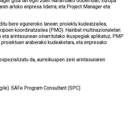
nager gisa lan egin zuen Nafarroako Gobernuan; Europa
ren arloko enpresa liderra; eta Project Manager eta
ditu bere eguneroko lanean: proiektu kudeatzailea,
kipoen koordinatzailea (PMO). Hainbat multinazionaletan
n eta arintasunean oinarritutako ikuspegiak aplikatuz, PMP
r, proiektuen araberako kudeaketara, eta enpresako
spezializatu da, aurreikuspen zein arintasunaren
gile). SAFe Program Consultant (SPC)