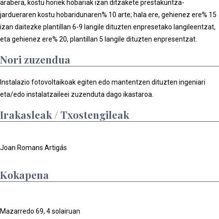
arabera, kostu horiek hobariak izan ditzakete prestakuntza-
jardueraren kostu hobaridunaren% 10 arte; hala ere, gehienez ere% 15
izan daitezke plantillan 6-9 langile dituzten enpresetako langileentzat,
eta gehienez ere% 20, plantillan 5 langile dituzten enpresentzat.
Nori zuzendua
Instalazio fotovoltaikoak egiten edo mantentzen dituzten ingeniari
eta/edo instalatzaileei zuzenduta dago ikastaroa.
Irakasleak / Txostengileak
Joan Romans Artigás
Kokapena
Mazarredo 69, 4 solairuan