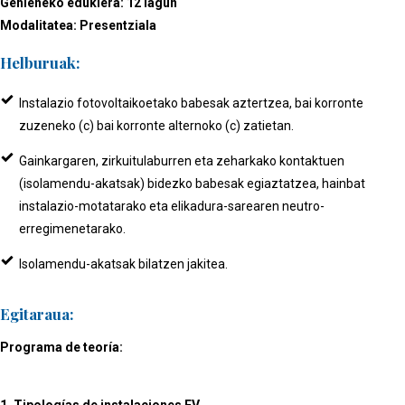
Gehieneko edukiera: 12 lagun
Modalitatea: Presentziala
Helburuak:
Instalazio fotovoltaikoetako babesak aztertzea, bai korronte
zuzeneko (c) bai korronte alternoko (c) zatietan.
Gainkargaren, zirkuitulaburren eta zeharkako kontaktuen
(isolamendu-akatsak) bidezko babesak egiaztatzea, hainbat
instalazio-motatarako eta elikadura-sarearen neutro-
erregimenetarako.
Isolamendu-akatsak bilatzen jakitea.
Egitaraua:
Programa de teoría:
1. Tipologías de instalaciones FV