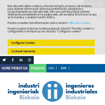
MENU
Este sitio web utiliza cookies y otras tecnologías, propias y de terceros,
para obtener información sobre tus preferencias, navegación y
comportamiento en este sitio web. Esto nos permite proporcionarte
Elkargoa
distintas funcionalidades en la página web, personalizar la forma en la que
se te muestra, o analizar nuestro tráfico.
Puedes consultar más información sobre nuestra
Política de Cookies
Izapidetz
Puedes aceptar todas las cookies pulsando el botón “Permitir cookies” o
configurarlas o rechazar su uso clicando "Configurar cookies".
Zerbitzua
Configurar Cookies
Prestakun
Cookieak baimendu
Lanaren
Ataria
Nire
VISADOS
Gunea
Komunika
Leihatila
bakarra