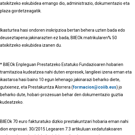
atxikitzeko eskubidea emango dio, administrazio, dokumentazio eta
plaza gordetzeagatik.
Ikasturtea hasi ondoren inskripzioa bertan behera uzten bada edo
deuseztapena jakinarazten ez bada, BIIEOk matrikularen% 50
atxikitzeko eskubidea izanen du.
* BIIEOk Enpleguan Prestatzeko Estatuko Fundazioaren hobarien
tramitazioa kudeatzea nahi duten enpresek, langileei izena eman eta
ikastaroa hasi baino 10 egun lehenago jakinarazi beharko diete,
gutxienez, eta Prestakuntza Alorrera (
formacion@coiib.eus
) jo
beharko dute, hobari-prozesuan behar den dokumentazio guztia
kudeatzeko.
BIIEOk 70 euro fakturatuko dizkio prestakuntzari hobaria eman nahi
dion enpresari. 30/2015 Legearen 7.3 artikuluan xedatutakoaren