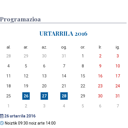
Programazioa
URTARRILA 2016
al.
ar.
az.
og.
or.
lr.
ig.
28
29
30
31
1
2
3
4
5
6
7
8
9
10
11
12
13
14
15
16
17
18
19
20
21
22
23
24
25
26
27
28
29
30
31
1
2
3
4
5
6
7
26
urtarrila 2016
Noiztik 09:30 noiz arte 14:00