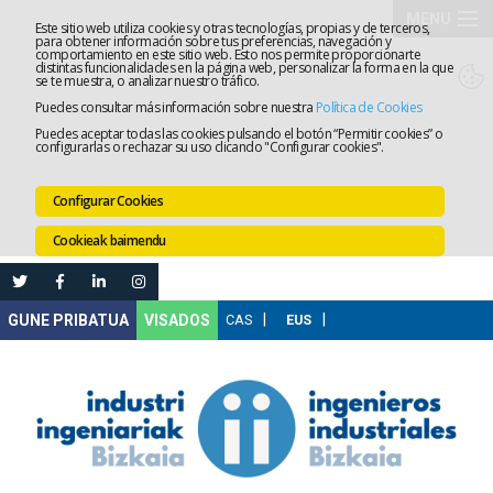
MENU
Este sitio web utiliza cookies y otras tecnologías, propias y de terceros,
para obtener información sobre tus preferencias, navegación y
comportamiento en este sitio web. Esto nos permite proporcionarte
Elkargoa
distintas funcionalidades en la página web, personalizar la forma en la que
se te muestra, o analizar nuestro tráfico.
Puedes consultar más información sobre nuestra
Política de Cookies
Izapidetz
Puedes aceptar todas las cookies pulsando el botón “Permitir cookies” o
configurarlas o rechazar su uso clicando "Configurar cookies".
Zerbitzua
Configurar Cookies
Prestakun
Cookieak baimendu
Lanaren
Ataria
Nire
VISADOS
Gunea
Komunika
Leihatila
bakarra