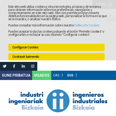
MENU
Este sitio web utiliza cookies y otras tecnologías, propias y de terceros,
para obtener información sobre tus preferencias, navegación y
comportamiento en este sitio web. Esto nos permite proporcionarte
Elkargoa
distintas funcionalidades en la página web, personalizar la forma en la que
se te muestra, o analizar nuestro tráfico.
Puedes consultar más información sobre nuestra
Política de Cookies
Izapidetz
Puedes aceptar todas las cookies pulsando el botón “Permitir cookies” o
configurarlas o rechazar su uso clicando "Configurar cookies".
Zerbitzua
Configurar Cookies
Prestakun
Cookieak baimendu
Lanaren
Ataria
Nire
VISADOS
Gunea
Komunika
Leihatila
bakarra