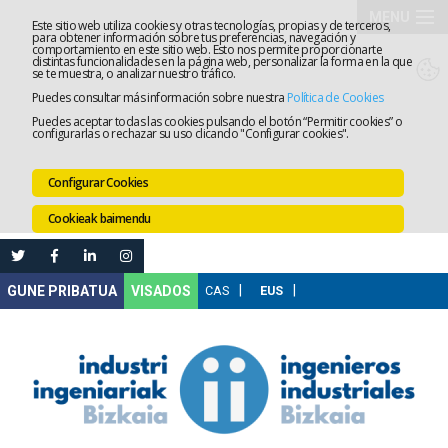
MENU
Este sitio web utiliza cookies y otras tecnologías, propias y de terceros,
para obtener información sobre tus preferencias, navegación y
comportamiento en este sitio web. Esto nos permite proporcionarte
Elkargoa
distintas funcionalidades en la página web, personalizar la forma en la que
se te muestra, o analizar nuestro tráfico.
Puedes consultar más información sobre nuestra
Política de Cookies
Izapidetz
Puedes aceptar todas las cookies pulsando el botón “Permitir cookies” o
configurarlas o rechazar su uso clicando "Configurar cookies".
Zerbitzua
Configurar Cookies
Prestakun
Cookieak baimendu
Lanaren
Ataria
Nire
VISADOS
Gunea
Komunika
Leihatila
bakarra