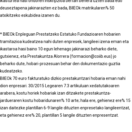
Ikasturtea hasi ondoren inskripzioa bertan behera uzten bada edo
deuseztapena jakinarazten ez bada, BIIEOk matrikularen% 50
atxikitzeko eskubidea izanen du.
* BIIEOk Enpleguan Prestatzeko Estatuko Fundazioaren hobarien
tramitazioa kudeatzea nahi duten enpresek, langileei izena eman eta
ikastaroa hasi baino 10 egun lehenago jakinarazi beharko diete,
gutxienez, eta Prestakuntza Alorrera (formacion@coiib.eus) jo
beharko dute, hobari-prozesuan behar den dokumentazio guztia
kudeatzeko.
BIIEOk 70 euro fakturatuko dizkio prestakuntzari hobaria eman nahi
dion enpresari. 30/2015 Legearen 7.3 artikuluan xedatutakoaren
arabera, kostu horiek hobariak izan ditzakete prestakuntza-
jardueraren kostu hobaridunaren% 10 arte; hala ere, gehienez ere% 15
izan daitezke plantillan 6-9 langile dituzten enpresetako langileentzat,
eta gehienez ere% 20, plantillan 5 langile dituzten enpresentzat.