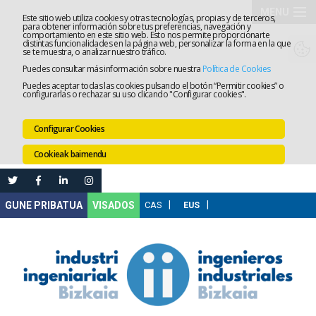
MENU
Este sitio web utiliza cookies y otras tecnologías, propias y de terceros,
para obtener información sobre tus preferencias, navegación y
comportamiento en este sitio web. Esto nos permite proporcionarte
Elkargoa
distintas funcionalidades en la página web, personalizar la forma en la que
se te muestra, o analizar nuestro tráfico.
Puedes consultar más información sobre nuestra
Política de Cookies
Izapidetz
Puedes aceptar todas las cookies pulsando el botón “Permitir cookies” o
configurarlas o rechazar su uso clicando "Configurar cookies".
Zerbitzua
Configurar Cookies
Prestakun
Cookieak baimendu
Lanaren
Ataria
Nire
VISADOS
Gunea
Komunika
Leihatila
bakarra