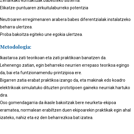
Zeharkako kontaktuak babesteko sistema.
Elikatze-puntuaren zirkuitulaburreko potentzia
Neutroaren erregimenaren arabera babes diferentzialak instalatzeko
beharra ulertzea.
Proba bakoitza egiteko une egokia ulertzea.
Metodologia:
Ikastaroa zati teorikoan eta zati praktikoan banatzen da.
Lehenengo zatian, egin beharreko neurrien errepaso teorikoa egingo
da, bai eta funtzionamendu-printzipioa ere.
Bigarren zatia erabat praktikoa izango da, eta makinak edo koadro
elektrikoak simulatuko dituzten prototipoen gaineko neurriak hartuko
dira.
Oso gomendagarria da ikasle bakoitzak bere neurketa-ekipoa
eramatea, normalean erabiltzen duen ekipoarekin praktikak egin ahal
izateko, nahiz eta ez den beharrezkoa bat izatea.