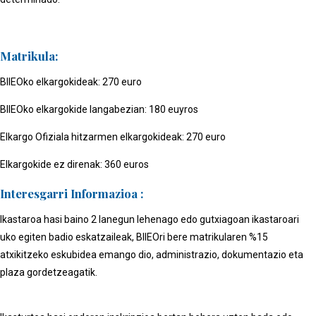
Matrikula:
BIIEOko elkargokideak: 270 euro
BIIEOko elkargokide langabezian: 180 euyros
Elkargo Ofiziala hitzarmen elkargokideak: 270 euro
Elkargokide ez direnak: 360 euros
Interesgarri Informazioa :
Ikastaroa hasi baino 2 lanegun lehenago edo gutxiagoan ikastaroari
uko egiten badio eskatzaileak, BIIEOri bere matrikularen %15
atxikitzeko eskubidea emango dio, administrazio, dokumentazio eta
plaza gordetzeagatik.