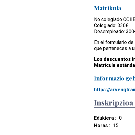
Matrikula
No colegiado COIIB
Colegiado: 330€
Desempleado: 300
En el formulario d
que perteneces a u
Los descuentos in
Matrícula estánd
Informazio geh
https://arvengtra
Inskripzioa
Edukiera :
0
Horas :
15