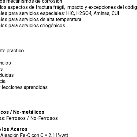
los mecanismos de corrosión
los aspectos de fractura frágil, impacto y excepciones del códig
les para servicios especiales: HIC, H2SO4, Aminas, CUI.
les para servicios de alta temperatura.
les para servicios criogénicos.
te práctico
cicios
es
cluidas
cia
y lecciones aprendidas
icos / No-metálicos
os: Ferrosos / No-Ferrosos
e los Aceros
(Aleación Fe-C con C = 2,11%wt)