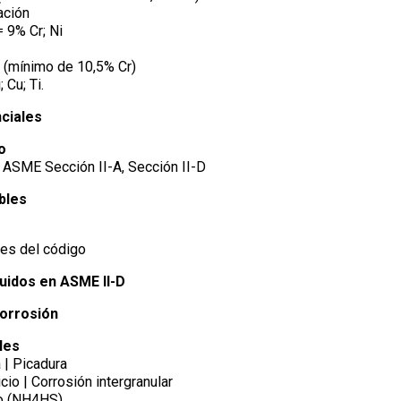
ación
 9% Cr; Ni
 (mínimo de 10,5% Cr)
 Cu; Ti.
ciales
o
 ASME Sección II-A, Sección II-D
bles
es del código
luidos en ASME II-D
orrosión
les
 | Picadura
cio | Corrosión intergranular
io (NH4HS)