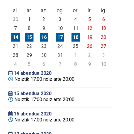
al.
ar.
az.
og.
or.
lr.
ig.
30
1
2
3
4
5
6
7
8
9
10
11
12
13
14
15
16
17
18
19
20
21
22
23
24
25
26
27
28
29
30
31
1
2
3
4
5
6
7
8
9
10
14
abendua 2020
Noiztik 17:00 noiz arte 20:00
15
abendua 2020
Noiztik 17:00 noiz arte 20:00
16
abendua 2020
Noiztik 17:00 noiz arte 20:00